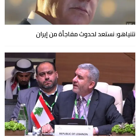
نتنياهو: نستعد لحدوث مفاجأة من إيران