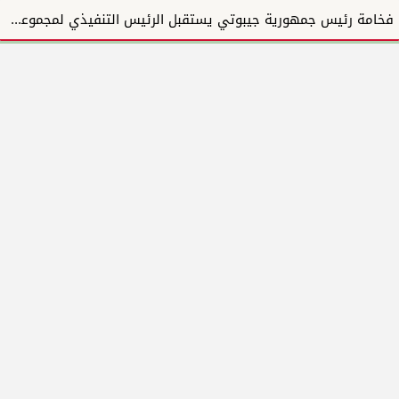
فخامة رئيس جمهورية جيبوتي يستقبل الرئيس التنفيذي لمجموعة المبارك للإنشاءات والتطوير العقاري ويؤكد دع...