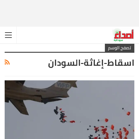
تصفح الوسم
اسقاط-إغاثة-السودان