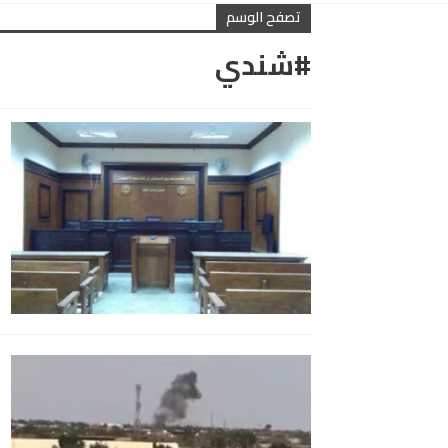
تصفح الوسم
#شندي