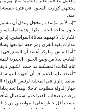
والعمل مع المواطنين لتشييد منازلهم ومواق
ستنتهي كوارث السيول في فترة خمسة إلى
أمنة.
*إنه لأمر مؤسف ومخجل ومذل أن نتسول ا
حلول متاحة لتجنب تكرار هذه المأساة، ول
افكار بل لا تهمهم معاناة المواطنين، إذ 
لتدارك بقية القرى ومراجعة مواقعها وسلام
*أما القاش وطوكر أعتقد أن البعض في أج
القادم، بدلا من وضع الحلول الجذرية للمش
عام لكانت المشكلة قد حلت، لكنهم لا 
*أعتقد علينا الاعتراف أن أجهزة الدولة ا
ضابط إداري في المحلية لرئيس الوزراء ال
جهاز الدولة مطلوب عاجلا، وهذا تحد يعاد
ورفدة بأصحاب القدرات و استئصال شأفة ا
ليست أقل خطرا على المواطنين من دانات