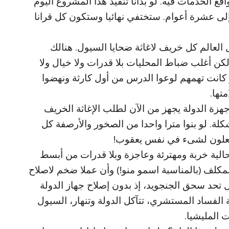
ع الخدمات فيه. لو بدأنا تنفيذ هذا المشروع اليوم
 عشرة أعوام. ستختفي نهائيا وستكون كل قرانا
لعالم كل خريف لاغاثة ضحايا السيول. هنالك
كن أغلب ضباط المحليات بلا قدرات ولا خيال ولا
لو كانت تهمهم لوعوا الدرس من أول كارثة ونهضوا
تها.
هزة الدولة يجهز من الآن لطلب الإغاثة الخريف
كلة. لو بنوا مترا واحدا من الصخور والأرصفة كل
يفعلون لشىء في نفس يعقوب!
لحالية خربة ومهترئة وعاجزة وبلا قدرات من أبسط
مكلف (بالمناسبة اسمو منو!) وأن عملا ضخم لاصلاح
ل تحد سحق الجنجويد، إذ بدون إصلاح جهاز الدولة
لفساد المستشري، تتآكل الدولة وتنهار، السيول
 المليشيا.