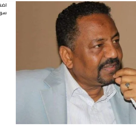
اضغ
سود