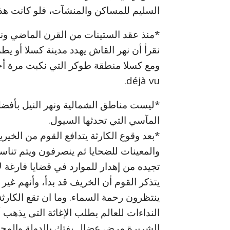
السليم للمساكن والمنشآت، فلو كانت هذه 
*منذ عقد الستينات من القرن الماضي ونحن 
نقرأ أن نهر القاش يهدد مدينة كسلا أو يط
ومع كسلا منطقة طوكر التي نكبت مرة أخر
déjà vu.
*ليست مناطق الشمالية ونهر النيل بأفض
المآسي التي تحدثها السيول.
*بعد وقوع الكارثة يتدافع القوم من الخير
والمعينات للضحايا ثم ينصرفون ويتم تناس
تجيده من إهدار للموارد في قضايا فارغة 
يتذكر القوم أن الخريف قد بدأ، وأنهم غي
ينتظرون رحمة السماء. وما ان تقع الكارث
النداءات للعالم بطلب الإغاثة التى يذهب 
الشريرة مرض عضال يفتك بالدولة والمجت