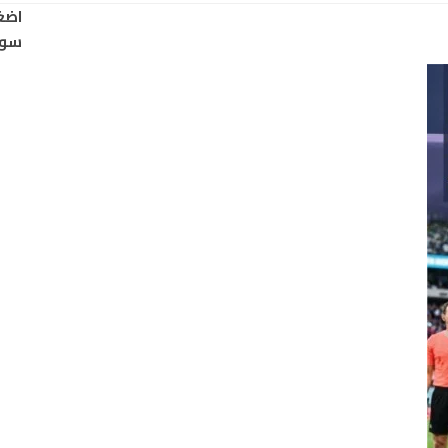
اضغ
سود