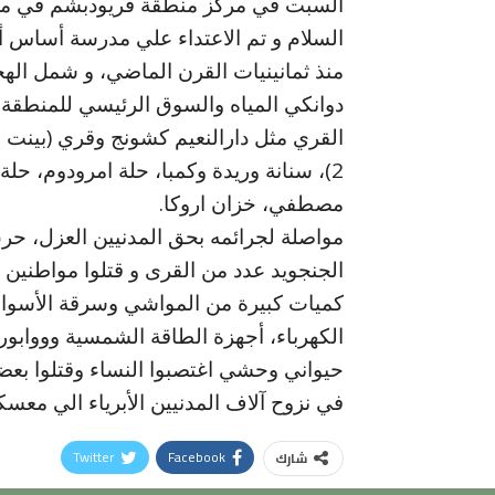
السبت في مركز منطقة قريودبشم في محل
السلام و تم الاعتداء علي مدرسة أساس 
منذ ثمانينيات القرن الماضي، و شمل اله
دوانكي المياه والسوق الرئيسي للمنطقة
2)، سنانة وريدة وكمبا، حلة امرودوم، حلة 
مصطفي، خزان اروكا.
مواصلة لجرائمه بحق المدنيين العزل، حر
الجنجويد عدد من القرى و قتلوا مواطنين و
كميات كبيرة من المواشي وسرقة الأسواق 
الكهرباء، أجهزة الطاقة الشمسية وووابورا
حيواني وحشي اغتصبوا النساء وقتلوا بعض
في نزوح آلاف المدنيين الأبرياء الي معس
Twitter
Facebook
شارك