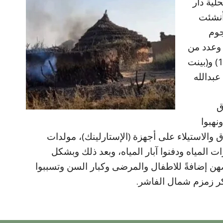
ية دار
أنشئت
جوم
 وعدد من
القري مثل دارالنعيم كشونج وقري (بينت 1) و(بينت
عبدالله
ق
نهبوا
والاستيلاء على أجهزة (الإستارلينك)، مولدات
ت المياه ودفنوا آبار المياه، وبعد ذلك وبشكل
هن إضافةً للاطفال والمرضى وكبار السن وتسببوا
كر زمزم شمال الفاشر.