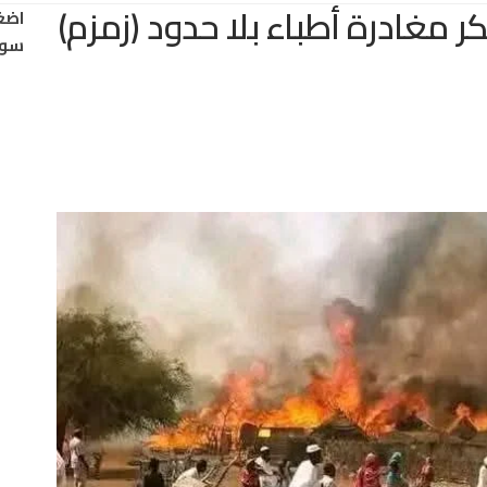
ر مغادرة أطباء بلا حدود (زمزم)
اضغ
سود