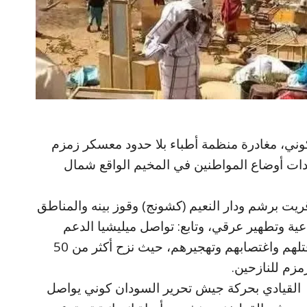
كوني، مغادرة منظمة أطباء بلا حدود معسكر زمزم
يدات أوضاع المواطنين في المخيم الواقع شمال
ريت برشم ودار النعيم (كشونج) وقوز بينه والمناطق
اعية وتطهير عرقي، وتابع: تواصل ميليشيا الدعم
السريع الإرهابية نهب المواطنين العزل وقتلهم واغتصابهم وتهجيرهم، حيث نزح أكثر من 50
زم للنازحين.
القيادي بحركة جيش تحرير السودان كوني يواصل