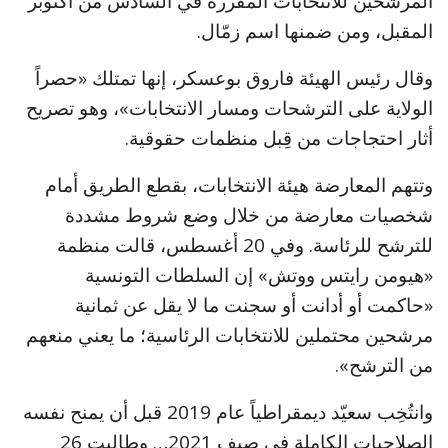
المرشحين للانتخابات المقررة في السادس من أكتوبر
المقبل، ومن ضمنها اسم زمّال.
وقال رئيس الهيئة فاروق بوعسكر، إنها تمتلك «حصراً
الولاية على الترشحات ومسار الانتخابات»، وهو تصريح
أثار احتجاجات من قِبل منظمات حقوقية.
وتتهم المعارضة هيئة الانتخابات، بقطع الطريق أمام
شخصيات معارضة من خلال وضع شروط مشددة
للترشح للرئاسة. وفي 20 أغسطس، قالت منظمة
«هيومن رايتس ووتش» إن السلطات التونسية
«حاكمت أو أدانت أو سجنت ما لا يقل عن ثمانية
مرشحين محتملين للانتخابات الرئاسية؛ ما يعني منعهم
من الترشح».
وانتُخِب سعيّد ديمقراطياً عام 2019 قبل أن يمنح نفسه
الصلاحيات الكاملة في صيف 2021… وطالبت 26