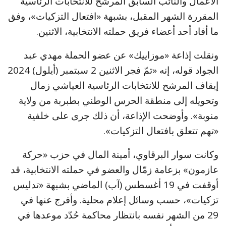
الأعمال والنائب السابق المرشح للانتخابات الرئاسية
المقررة الشهر المقبل، بشبهة «افتعال التزكيات»، وفق
ما أفاد أحد أعضاء فريق حملته الانتخابية، الاثنين.
ونقلت إذاعة «موزاييك» عن عضو الحملة مهدي عبد
الجواد قوله، إنه «تمّ فجر الاثنين 2 سبتمبر (أيلول) 2024
إيقاف المرشح للانتخابات الرئاسية العياشي زمال
وتحويله إلى منطقة الحرس الوطني بطبربة من ولاية
منوبة». وأوضحت الإذاعة، أن ذلك جرى على خلفية
«تهم تتعلق بافتعال التزكيات».
وكانت سوار البرقاوي، أمينة المال في حزب «حركة
عازمون» بزعامة زمّال والعضو في حملته الانتخابية، قد
أوقفت في 19 أغسطس (آب) الماضي بشبهة «تدليس
تزكيات»، حسب وسائل إعلام محلية. وأفرج عنها في
29 من الشهر نفسه بانتظار محاكمة حُدّد موعدها في