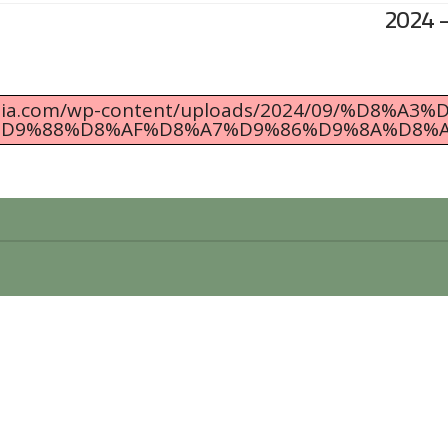
udania.com/wp-content/uploads/2024/09/%D8
D9%88%D8%AF%D8%A7%D9%86%D9%8A%D8%A9-8