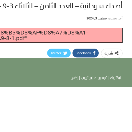
أصداء سودانية – العدد الثامن – الثلاثاء 3-9 – 2024
آخر تحديث
سبتمبر 3, 2024
%A3%D8%B5%D8%AF%D8%A7%D8%A1-
-1.pdf".
Twitter
Facebook
شارك
تيكتوك
|
فيسبوك
|
يوتيوب
|
إكس
|