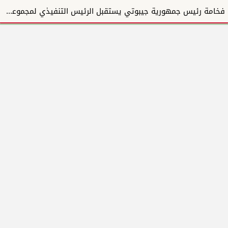
فخامة رئيس جمهورية جيبوتي يستقبل الرئيس التنفيذي لمجموعة المبارك للإنشاءات والتطوير العقاري ويؤكد دع...