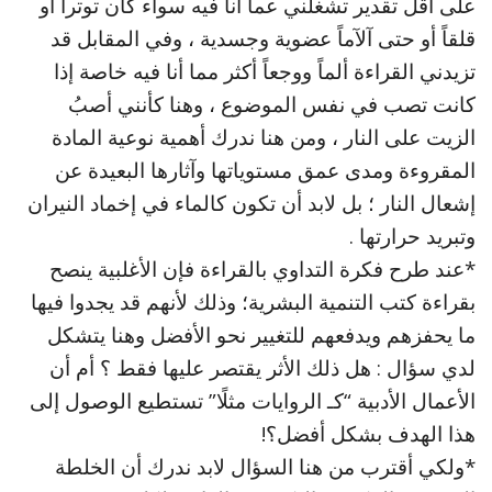
على أقل تقدير تشغلني عما أنا فيه سواء كان توتراً أو
قلقاً أو حتى آلآماً عضوية وجسدية ، وفي المقابل قد
تزيدني القراءة ألماً ووجعاً أكثر مما أنا فيه خاصة إذا
كانت تصب في نفس الموضوع ، وهنا كأنني أصبُ
الزيت على النار ، ومن هنا ندرك أهمية نوعية المادة
المقروءة ومدى عمق مستوياتها وآثارها البعيدة عن
إشعال النار ؛ بل لابد أن تكون كالماء في إخماد النيران
وتبريد حرارتها .
*عند طرح فكرة التداوي بالقراءة فإن الأغلبية ينصح
بقراءة كتب التنمية البشرية؛ وذلك لأنهم قد يجدوا فيها
ما يحفزهم ويدفعهم للتغيير نحو الأفضل وهنا يتشكل
لدي سؤال : هل ذلك الأثر يقتصر عليها فقط ؟ أم أن
الأعمال الأدبية “كـ الروايات مثلًا” تستطيع الوصول إلى
هذا الهدف بشكل أفضل؟!
*ولكي أقترب من هنا السؤال لابد ندرك أن الخلطة