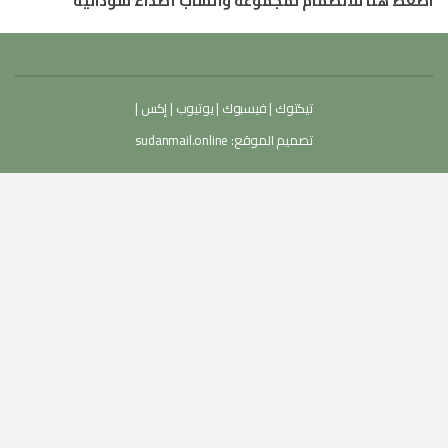
اضغط هنا للانضمام لمجموعة واتساب أصداء سودانية
تيكتوك
|
فيسبوك
|
يوتيوب
|
إكس
|
تصميم الموقع:
sudanmail.online