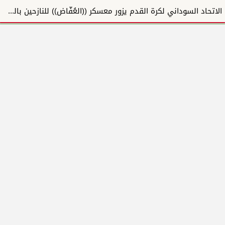
الاتحاد السوداني لكرة القدم يزور معسكر ((العُفّاض)) للنازحين بالشمالية