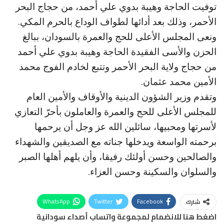
توفيت الحاجة وهيبة بدوي علي أحمد، من حجاج البحر
الأحمر، وذلك بعد أدائها لطواف الوداع بالحرم المكي.
ونعى المجلس الأعلى للحج والعمرة بالسودان، ببالغ
الحزن والأسى الفقيدة الحاجة وهيبة بدوي علي أحمد
من حجاج ولاية البحر الأحمر وتتبع لخادم الفوج محمد
الأمين محمد عثمان.
وتقدم وزير الشؤون الدينية والأوقاف والأمين العام
للمجلس الأعلى للحج والعمرة والعاملون بأحرّ التعازي
لأسرتها ومحبيها، سائلين الله عز وجل أن يرحمها
برحمته الواسعة ويدخلها جناته مع الصديقين والشهداء
والصالحين وحسن أولئك رفيقا، وأن يلهم أهلها الصبر
والسلوان والسكينة وحسن العزاء.
WhatsApp
Twitter
Facebook
شارك
اضغط هنا للانضمام لمجموعة واتساب أصداء سودانية