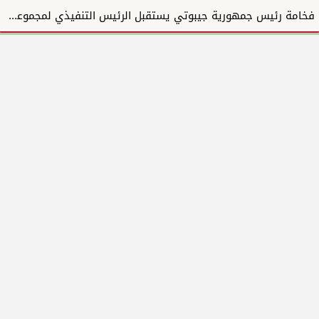
فخامة رئيس جمهورية جيبوتي يستقبل الرئيس التنفيذي لمجموعة المبارك للإنشاءات والتطوير العقاري ويؤكد دع...