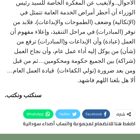
الأحوال..ولايغيب عن المغكرة الخاصة للسيد رئيس
الوزراء أن أخطر أمراض الخدمة العامة تتمثل في
(الإتكالية) وضعف (الطموحات والإبداعات)، فلابد من
توفر (المبادرات) في مراحل التنفيذ، وإعلاء مفهوم أن
العمل (عبادة) وأن الإبداعات و(المبادرات) ترفع من
(شأن) من يوكل إليه أداء عمل عام، وأن نجاح العمل
(شراكة) بين الجميع حكومة ومحكومين…ثم من قبل
ومن بعد ضرورة (تولي الكفاءات)
قيادة العمل العام…
ألا هل بلغنا اللهم فاشهد.
سنكتب ونكتب.
WhatsApp
Twitter
Facebook
شارك
اضغط هنا للانضمام لمجموعة واتساب أصداء سودانية