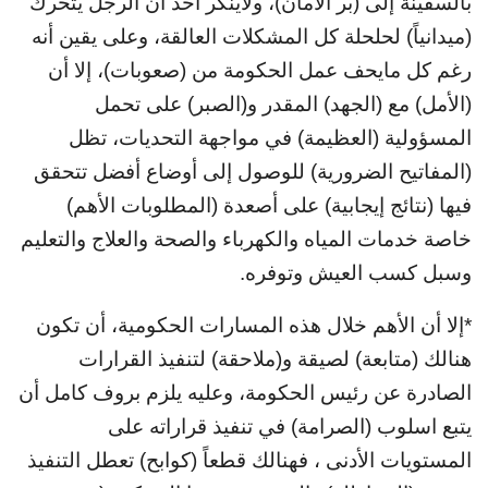
بالسفينة إلى (بر الأمان)، ولاينكر أحد أن الرجل يتحرك
(ميدانياً) لحلحلة كل المشكلات العالقة، وعلى يقين أنه
رغم كل مايحف عمل الحكومة من (صعوبات)، إلا أن
(الأمل) مع (الجهد) المقدر و(الصبر) على تحمل
المسؤولية (العظيمة) في مواجهة التحديات، تظل
(المفاتيح الضرورية) للوصول إلى أوضاع أفضل تتحقق
فيها (نتائج إيجابية) على أصعدة (المطلوبات الأهم)
خاصة خدمات المياه والكهرباء والصحة والعلاج والتعليم
وسبل كسب العيش وتوفره.
*إلا أن الأهم خلال هذه المسارات الحكومية، أن تكون
هنالك (متابعة) لصيقة و(ملاحقة) لتنفيذ القرارات
الصادرة عن رئيس الحكومة، وعليه يلزم بروف كامل أن
يتبع اسلوب (الصرامة) في تنفيذ قراراته على
المستويات الأدنى ، فهنالك قطعاً (كوابح) تعطل التنفيذ