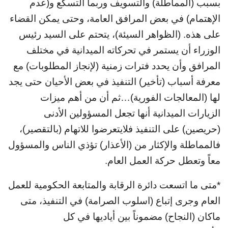
بسبب (المماطلة) والتسويف وربما التسكع و(عدم
الإهتمام) في بعض المرافق العامة، وحتى يمكن القضاء
على هذه. (الظواهر السيئة)، يتحتم على السيد رئيس
الوزراء أن يستمر في تحركاته الميدانية في مختلف
المرافق وأن يحدد فترات زمنية (لإنجاز المطلوبات) مع
معرفة أسباب (تأخير) التنفيذ في بعض الأحيان حتى يجد
لها (المعالجات الفورية)…ثم أن من أهم ميزات
الزيارات الميدانية أنها تجعل المسؤولين الأدنى
(حريصين) على التنفيذ فلايتعرضوا للاتهام (بالتقصير)،
فالمماطلة والإكثار من (الأعذار) تؤذي الناس والمسؤول
معاً وتعطل حركة العمل العام.
*متى ما اتسعت دائرة الرقابة والمتابعة الحكومية للعمل
العام وجرى إتباع (اسلوب الصرامة) في التنفيذ، متى
ماكان (النجاح) مضموناً بين أياديها في كل