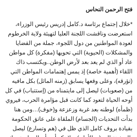
فتح الرحمن النحاس
*خلال إجتماع برئاسة د.كامل إدريس رئيس الوزراء،
استعرضت وناقشت اللجنة العليا لتهيئة ولاية الخرطوم
لعودة المواطنين من دول اللجوء، جملة من القضايا
والمشكلات (الحيوية) التي تحويها (مفكرة) كل مواطن
عاد أو الذي لم يعد بعد لأرض الوطن..ويكتسب ذاك
اللقاء (أهمية خاصة) إذ يمس إهتمامات المواطن التي
(تؤرقه)، وعلى وقعها يسابق (زمنه الماثل) بكل مافيه
من (صعوبات) ليصل إلى مايتمناه من (إستتباب) في كل
أوحه الحياة لتعود كما كانت قبل مؤامرة الحرب، فيروي
(ظمأه) لوطنه بعد غربة وزعزعة و(خوف)…ومن هنا
بدأت التحديات (الجسام) الملقاة على عاتق الحكومة
بقيادة بروف كامل الذي ظل في (هم وتسارع) ليصل