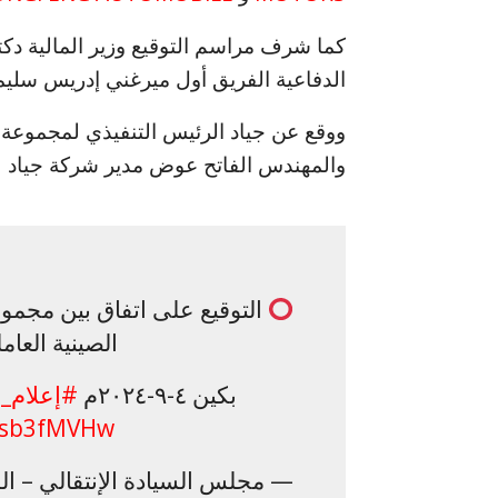
كما شرف مراسم التوقيع وزير المالية دكت
الدفاعية الفريق أول ميرغني إدريس سليم
ووقع عن جياد الرئيس التنفيذي لمجموعة ج
والمهندس الفاتح عوض مدير شركة جياد ل
التوقيع على اتفاق بين مجمو
الصينية العا
بكين ٤-٩-٢٠٢٤م
#إعلام_م
1Ksb3fMVHw
— مجلس السيادة الإنتقالي – السودان (