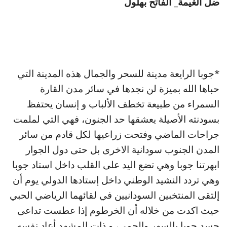
ضل الغيمة_ الفاتح بهلول
*جوبا الرايعة مدينة للسحر والجمال هذه المدينة التي
حباها الله بميزة لن نجدها في سائر مدن القارة
السمراء من طبيعة تخطف الألباب و إنسان يحتفظ
بسودنته الأصيلة يعشقها حد الجنون، فهي التي لملمت
جراحات الماضي وفتحت زراعيها لكل قادم من سائر
المدن الجنوب سودانية الاخرى بل حتى دول الجوار
ابهرتنا جوبا وهي تضع اليد على القلب داخل استاد جوبا
وهي تردد النشيد الوطني داخل إستادها الدولي يوم أن
إلتقى المنتخبين السودانيين في لقائهما الرياضي الحبي
حيث اكدت من خلاله أن الخرطوم إذا عطست تداعى
جسد جوبا بالسهر والحمى، و ذات المشهد أعاد نفسه