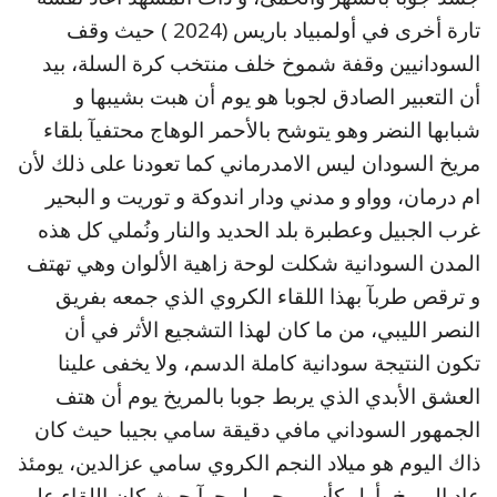
تارة أخرى في أولمبياد باريس (2024 ) حيث وقف
السودانيين وقفة شموخ خلف منتخب كرة السلة، بيد
أن التعبير الصادق لجوبا هو يوم أن هبت بشيبها و
شبابها النضر وهو يتوشح بالأحمر الوهاج محتفيآ بلقاء
مريخ السودان ليس الامدرماني كما تعودنا على ذلك لأن
ام درمان، وواو و مدني ودار اندوكة و توريت و البحير
غرب الجبيل وعطبرة بلد الحديد والنار ونُملي كل هذه
المدن السودانية شكلت لوحة زاهية الألوان وهي تهتف
و ترقص طربآ بهذا اللقاء الكروي الذي جمعه بفريق
النصر الليبي، من ما كان لهذا التشجيع الأثر في أن
تكون النتيجة سودانية كاملة الدسم، ولا يخفى علينا
العشق الأبدي الذي يربط جوبا بالمريخ يوم أن هتف
الجمهور السوداني مافي دقيقة سامي بجيبا حيث كان
ذاك اليوم هو ميلاد النجم الكروي سامي عزالدين، يومئذ
عاد المريخ بأول كأس محمول جوآ حيث كان اللقاء على