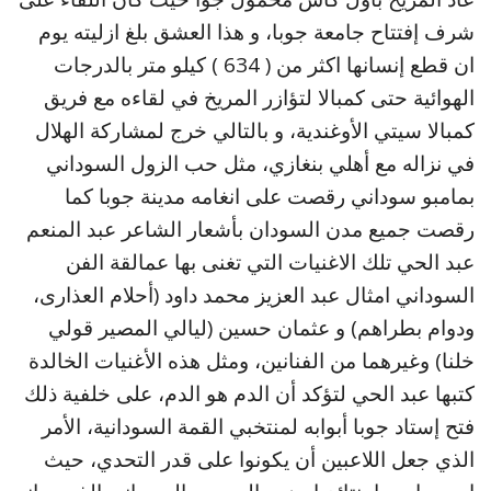
شرف إفتتاح جامعة جوبا، و هذا العشق بلغ ازليته يوم
ان قطع إنسانها اكثر من ( 634 ) كيلو متر بالدرجات
الهوائية حتى كمبالا لتؤازر المريخ في لقاءه مع فريق
كمبالا سيتي الأوغندية، و بالتالي خرج لمشاركة الهلال
في نزاله مع أهلي بنغازي، مثل حب الزول السوداني
بمامبو سوداني رقصت على انغامه مدينة جوبا كما
رقصت جميع مدن السودان بأشعار الشاعر عبد المنعم
عبد الحي تلك الاغنيات التي تغنى بها عمالقة الفن
السوداني امثال عبد العزيز محمد داود (أحلام العذارى،
ودوام بطراهم) و عثمان حسين (ليالي المصير قولي
خلنا) وغيرهما من الفنانين، ومثل هذه الأغنيات الخالدة
كتبها عبد الحي لتؤكد أن الدم هو الدم، على خلفية ذلك
فتح إستاد جوبا أبوابه لمنتخبي القمة السودانية، الأمر
الذي جعل اللاعبين أن يكونوا على قدر التحدي، حيث