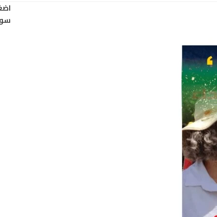
اضغ
سود