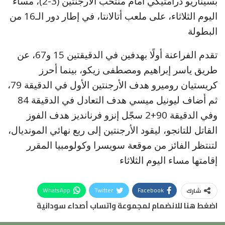
بسيناريو درامتيكي أمام منتخب الأرجنتين (3-2)، مساء
اليوم الثلاثاء، على ملعب أتالانتا، في إطار دور الـ16 من
البطولة
تقدم الفراعنة أولًا بهدفين في الدقيقتين 15 و67، عن
طريق ياسر إبراهيم ومصطفى زيكو، بينما أحرز
كريستيان روميرو هدف الأرجنتين الأول في الدقيقة 79،
ثم أضاف ليونيل ميسي هدف التعادل في الدقيقة 84
وفي الدقيقة 90+2 سجّل إنزو فرنانديز هدف الفوز
القاتل للتانجو، ليقود الأرجنتين إلى ربع نهائي المونديال،
لتنتظر الفائز من موقعة سويسرا وكولومبيا المقرر
إقامتها مساء اليوم الثلاثاء
WhatsApp
Twitter
Facebook
شارك
اضغط هنا للانضمام لمجموعة واتساب أصداء سودانية