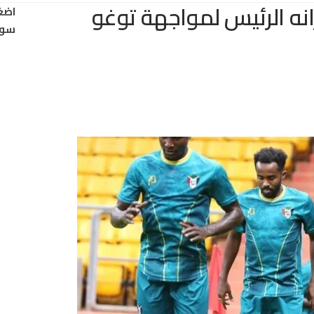
نه الرئيس لمواجهة توغو
اضغ
سود