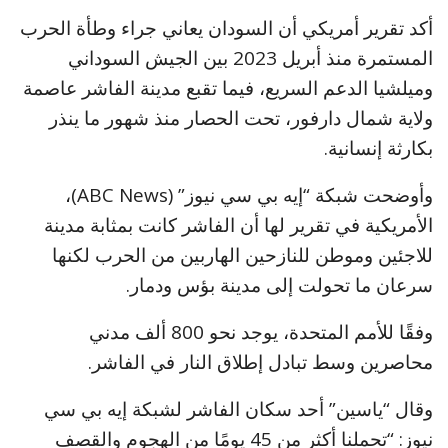
أكد تقرير أمريكي أن السودان يعاني جراء وطأة الحرب
المستمرة منذ أبريل 2023 بين الجيش السوداني
وميلشيا الدعم السريع، فيما تقبع مدينة الفاشر عاصمة
ولاية شمال دارفور، تحت الحصار منذ شهور ما ينذر
بكارثة إنسانية.
وأوضحت شبكة “إيه بي سي نيوز” (ABC News)،
الأمريكية في تقرير لها أن الفاشر كانت بمثابة مدينة
للاجئين وموطن للنازحين الهاربين من الحرب لكنها
سرعان ما تحولت إلى مدينة بؤس ودمار.
وفقًا للأمم المتحدة، يوجد نحو 800 ألف مدني
محاصرين وسط تبادل إطلاق النار في الفاشر.
وقال “ياسين” أحد سكان الفاشر لشبكة إيه بي سي
نيوز: “تحملنا أكثر من 45 يومًا من الهجوم والقصف