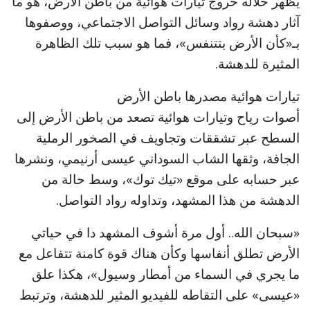
يظهر خلاله خروج تيارات هوائية من باطن الأرض، هو ما
آثار دهشة رواد وسائل التواصل الاجتماعي، ووصفوها
بـ«كأن الأرض بتتنفس»، فما هو سبب تلك الظاهرة
المثيرة للدهشة.
تيارات هوائية مصدرها باطن الأرض
أصوات رياح وتيارات هوائية تصعد من باطن الأرض إلى
السطح عبر تشققات وتجاويف في الصخور الرملية
الجافة، وثقها الشاب السوداني عيسى أرنيمي، ونشرها
عبر حسابه على موقع «تيك توك»، وسط حالة من
الدهشة من هذا المشهد، وتداوله رواد التواصل.
«سبحان الله.. أول مرة أشوف المشهد دا في حياتي
الأرض تطلق أنفاسها وكأن هناك قوة كامنة تتفاعل مع
ما يجري في السماء من أمطار وسيول»، هكذا علق
«عيسى» على التقاطه للفيديو المثير للدهشة، وترتبط