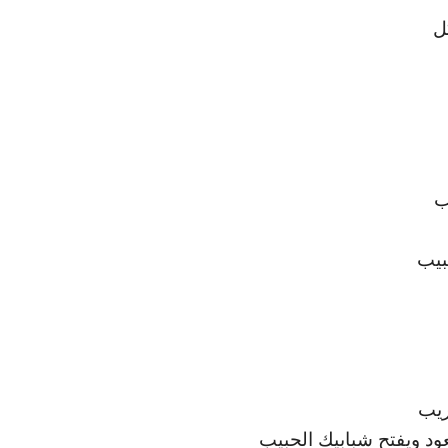
ل
ب
بيب
ريب
د ويفتح شبابيك الحبيب