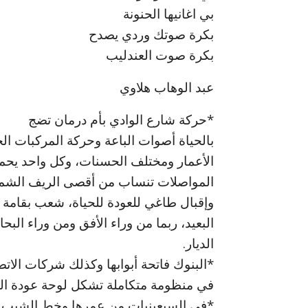
بي اغانيها الحنونة
بكرة صوتك وردي يصدح
بكرة صوت العندليب
عبد الوهاب هلاوي
*حركة شارع الوادي بأم درمان تضج
بالحياة أصوات الباعة وحركة المركبات الخ
الأعمار ومختلف الحسنات، وكل واحد يحم
المواصلات تنساب من أقصى الريف الشما
وإقبال طاغي للعودة للحياة، شعب بقامة أ
البعيد، ربما من وراء الأفق ومن وراء ال
الديار.
*البنوك فاتحة أبوابها وكذلك شركات الا
في منظومة متكاملة تشكل لوحة عودة الحي
*في السبعينيات من عمرها وخط الشيب