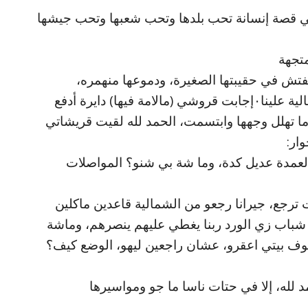
ي قصة إنسانة تحب بلدها وتحب شعبها وتحب جيشها
تجهة
فتش في حقيبتها الصغيرة، ودموعها منهمره،
سألتها، بتبكي في شنو يا حاجة٠دموعك غالية علينا٠إجابت قروشي (مالامة فيها) دايرة أدفع
بيها٠ولكن سرعان ما تهلل وجهها وابتسمت، الحمد لله لقيت قريشاتي
ار:
لعمدة عديل كدة، وما شة بي شنو؟ المواصلات
 ترجع، جيرانا رجعو من الشمالية قاعدين ماكلين
 شباب زي الورد ربنا يغطي عليهم ينصرهم، وماشة
شوف بيتي اعقرو، عشان راجعين ليهو، الوضع كيف؟
د لله، إلا في حتات ناسا ما جو ومواسيرها