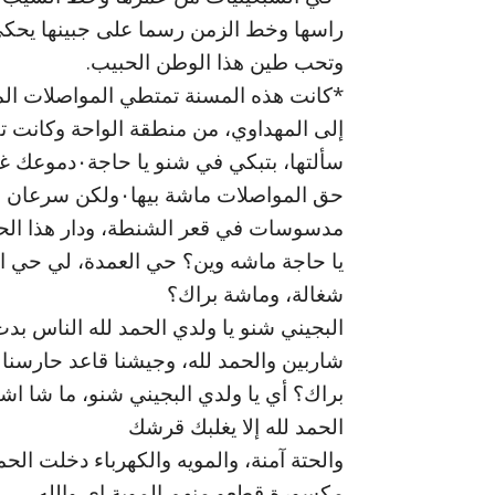
راسها وخط الزمن رسما على جبينها يحك
وتحب طين هذا الوطن الحبيب.
*كانت هذه المسنة تمتطي المواصلات الم
إلى المهداوي، من منطقة الواحة وكانت ت
حق المواصلات ماشة 
مدسوسات في قعر الشنطة، ودار هذا الحو
يا حاجة ماشه وين؟ حي العمدة، لي حي ا
شغالة، وماشة براك؟
البجيني شنو يا ولدي الحمد لله الناس بدت
شاربين والحمد لله، وجيشنا قاعد حارسنا
براك؟ أي يا ولدي البجيني شنو، ما شا ا
الحمد لله إلا يغلبك قرشك
والحتة آمنة، والمويه والكهرباء دخلت الحم
مكسورة قطعو منهم الموية اي والله،