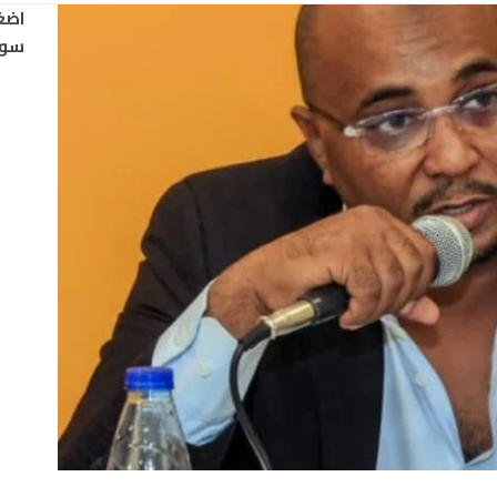
اضغ
سود