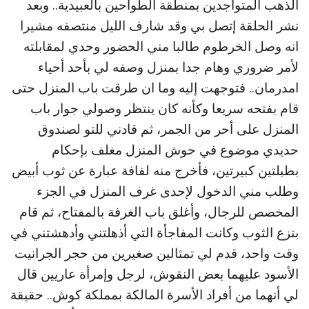
الذهب المتواجدين بمنطقة الطواحين بالعبيدية.. وبعد
نشر الحلقة إتصل بي وقد شارف الليل منتصفه مشيرا
انه وصل الخرطوم طالبا مني الحضور وحدي لمقابلته
لأمر ضروري وهام جدا بمنزل وصفه لي بأحد أحياء
امدرمان.. فتوجهت إليه وما ان طرقت باب المنزل حتى
قام بفتحه سريعا وكأنه كان ينتظر وصولي جوار باب
المنزل على أحر من الجمر، ثم قادني للتو لصندوق
حديدي موضوع في حوش المنزل مغلف بإحكام
بطبلتين كبيرتين، فأخرج منه لفافة عبارة عن ثوب أبيض
وطلب مني الدخول لإحدى غرف المنزل في الجزء
المخصص للرجال، وأغلق باب الغرفة بالمفتاح، ثم قام
بنزع الثوب وكانت المفاجأة التي أذهلتني وأدهشتني في
وقت واحد، قدم لي تمثالين صغيرين من حجر الجرانيت
الأسود عليهما بعض النقوش، لرجل وإمرأة عاريين قال
لي أنهما من أفراد الأسرة المالكة بمملكة كوش.. حقيقة