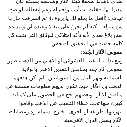
ضدي بإشانة سمعة هيئة الآثار وشخصه بصفته كان
مديرا لها، فقلت له بأدب وإحترام رغم إنفعاله الواضح
تجاهي: (أفعل ما يحلو لك يا بروف)، ثم إنصرفت خارجا
من منزله.. لكنه لم يجرؤ على تنفيذ وعيده لي وتهديدة
بفتح بلاغ ضدي لأنه تأكد إمتلاكي للوثائق التي تثبت كل
كلمة جاءت في التحقيق الصحفي.
لصوص الآثار الجُدد:
ومع بداية التنقيب العشوائي او الأهلي عن الذهب ظهر
لصوص آثار جُدد بمناطق التعدين الأهلي بالولاية
الشمالية ونهر النيل من السودانيين.. لم يكن هدفهم
الذهب بل الآثار حيث تكون لديهم معلومات مسبقة عن
مناطق الآثار.. وبعضهم نجح في الحصول على كميات
كبيرة منها تحت غطاء التنقيب عن الذهب وقاموا
بتهريبها بطريقة او بأخرى للخارج لسماسرة وعصابات
الآثار ببعض الدول الافريقية.