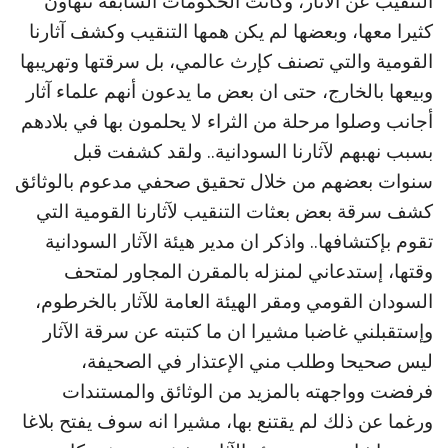
التنقيب عن الآثار، وكانت الحكومات السابقة تتهاون
كثيرا معها، وبعضها لم يكن همها التنقيب وكشف آثارنا
القومية والتي تصنف كإرث عالمي، بل سرقتها وتهريبها
وبيعها بالخارج، حتى ان بعض ما يدعون أنهم علماء آثار
أجانب وصلوا مرحلة من الثراء لا يحلمون بها في بلادهم
بسبب نهبهم لآثارنا السودانية.. ولقد كشفت قبل
سنوات بعضهم من خلال تحقيق صحفي مدعوم بالوثائق
كشف سرقة بعض بعثات التنقيب لآثارنا القومية التي
تقوم بإكتشافها.. واذكر ان مدير هيئة الآثار السودانية
وقتها، إستدعاني لمنزله بالمقرن المجاور لمتحف
السودان القومي ومقر الهيئة العامة للآثار بالخرطوم،
وإستقبلني غاضبا مشيرا ان ما كتبته عن سرقة الآثار
ليس صحيحا وطلب مني الإعتذار في الصحيفة،
فرفضت وواجهته بالمزيد من الوثائق والمستندات
ورغما عن ذلك لم يقتنع بها، مشيرا انه سوف يفتح بلاغا