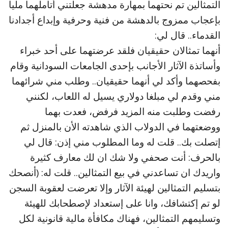
التمثالين تم نحتهما بمهارة مدهشة جعلتني أتاملهما مليا
بإعجاب ممزوج بالدهشة من فنية وحرفية وإبداع أجدادنا
القدماء.. قال لي:
أنهما تمثالان حقيقيان فلقد عرضتهما على أحد خبراء
وأساتذة الآثار الأجانب بإحدى الجامعات السودانية وقام
بفحصهما وأكد لي أنهما حقيقيان.. وطلب مني شرائهما
مني وقدم لي مبلغا دولاري يسيل له اللعاب، لكنني
رفضت وطلبت منه المزيد فرفض، فعدت بهما
ووضعتهما في الدولاب الذي شاهدته الأن بالمنزل ثم
إتصلت بك.. قلت له وما المطلوب مني إذن: قال لي
بالحرف: أنت صحفي ولا شك ان لك معارف كثيرة
واريدك ان تساعدني في بيع التمثالين.. قلت له: (أنصحك
بتسليم التمثالين لهيئة الآثار وإلا تعرضت لعقوبة السجن
لو تم إكتشافك، وانا على إستعداد لإصطحابك للهيئة
وتسليمهم التمثالين، فهناك مكافأة مالية قانونية لكل