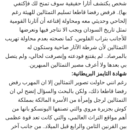
شخص يكتشف أثارا حقيقية سوف تمنح لك فإكتفي
بها).. فرفض رفضا قاطعا تسليم التمثالين للهيئة رغم
إلحاحي وحديثي معه ومحاولة إقناعه أن آثارنا القومية
تمثل تاريخ السودان ويجب الا نتاجر فيها ونعرضها
للأجانب بتراب الفلوس، كما نصحته بعدم محاولة تهريب
التمثالين لأن شرطة الآثار صاحية وستكون له
بالمرصاد.. لم يقتنع فودعته وإنصرفت لحالي، ولم يتصل
بي بعدها ولا أعرف مصير التمثالين المبهرين.
شهادة التايمز البريطانية:
رغم انني حاولت تصوير التمثالين إلا ان المهرب رفض
رفضا قاطعا ذلك، ولكن بالبحث والسؤال إتضح لي ان
التمثالين لرجل وإمرأة من الأسرة المالكة بمملكة
كوش بجزيرة مروي والتي تصنفها اليونسكو بانها من
أهم مواقع التراث العالمي، والتي كانت تعد قوة عظمى
بين القرنين الثامن والرابع قبل الميلاد.. من جانب آخر