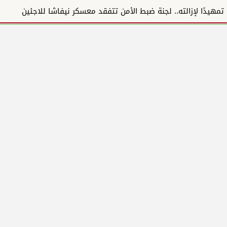
تمهيدًا لإزالته.. لجنة ضبط الأمن تتفقد معسكر نيفاشا للاجئين