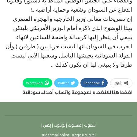
والقضاء علي الجيش الوطني المناط به دستورا وقانونا
الدفاع عن السودان وشعبه وحماية أراضيه ..!
إن تصريحات معالي وزير الخارجية والهجرة المصري
بهذا الوضوح الذي ذكره أمام الوزير الأمريكي بلينكن
ينبغي أن ينظر إليها كرسالة واضحة للساعين لانهاء
الحرب في السودان انها ليست حربا بين ( طرفين ) وأن
الدولة السودانية بجيشها الباسل وشعبها الأبي ليست
طرفا ولا ينبغي لها ان تكون كذلك ..
WhatsApp
Twitter
Facebook
شارك
اضغط هنا للانضمام لمجموعة واتساب أصداء سودانية
تيكتوك
|
فيسبوك
|
يوتيوب
|
إكس
|
تصميم الموقع:
sudanmail.online