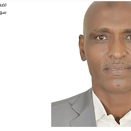
اضغ
سود