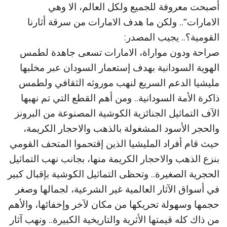
أصبحت معروفة للجميع ولكل العالم، الا وهي
الامارات”.. ولكن ما هدف الامارات من سرقة أثارنا
القومية؟.. يجيب المصدر:
صراحة ودون مواراة، الامارات تسعى جاهدة لطمس
الهوية السودانية بهدف إستعمار السودان عبر مخلبها
مليشيا الدعم السريع لنهب موروثه الثقافي ولطمس
ذاكرة الأمة السودانية.. ومن أهم القطع التي تم نهبها
الآف التماثيل الجنائزية الكوشية المصنوعة من البرونز
والحجر الأسود المشغولة بالذهب والاحجار الكريمة،
حيث قام أفراد المليشيا الذين إقتحموا المتحف القومي
بنزع الذهب والاحجار الكريمة منها، بجانب نهب التماثيل
الحجرية الصغيرة.. وتحظى التماثيل الكوشية بإقبال كبير
في أسواق الآثار العالمية غير الشرعية، لجمالها وصغر
حجمها وسهولة تحريكها من مكان لآخر وإخفائها، والأهم
من ذاك كله قيمتها الأثرية والتاريخية الكبيرة.. ونهب آثار