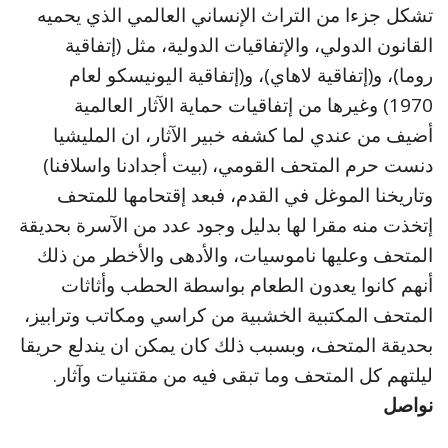
تشكل جزءا من التراث الإنساني العالمي الذي يحميه
القانون الدولي، والإتفاقيات الدولية، مثل (إتفاقية
روما)، و(إتفاقية لاهاي)، و(إتفاقية اليونيسكو لعام
1970) وغيرها من إتفاقيات حماية الآثار العالمية
أضيف من عندي لما كشفه خبير الآثار، ان المليشيا
دنست حرم المتحف القومي، (بيت أجدادنا واسلافنا)
وتاريخنا الموغل في القدم، فبعد إقتحامها للمتحف
إتخذت منه مقرا لها بدليل وجود عدد من الآسرة بحديقة
المتحف وعليها ناموسيات، والأدهى والأخطر من ذلك
أنهم كانوا يعدون الطعام بواسطة الحطب وأثاثات
المتحف المكتبية الخشبية من كراسي ومكاتب وترابيز،
بحديقة المتحف، وبسبب ذلك كان يمكن ان يندلع حريقا
ليلتهم كل المتحف وما تبقى فيه من مقتنيات وآثار.
نواصل