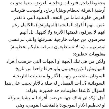
محفوظا داخل فترينات زجاجية للعرض، بينما تحولت
أرضية الغرفة لحطام وبقايا زجاج، وأصبحت فترينات
العرض خاوية تماما من التحف الذهبية التي لا تقدر
بثمن.. نهبها أفراد المليشيا (المهاويش) بالكامل رغم
انهم لا يعرفون قيمتها الأثرية ولا كنهها.. بل أنهم
محرضون من جهات خارجية لسرقتها والتي لم تنسى
توصيتهم بـ (ما لا تستطيعون سرقته عليكم تحطيمه)
معلومات خطيرة:
ولكن من هي تلك الجهة او الجهات التي حرضت أ،فراد
المهاويش الذين يجهلون ولو حرفا واحدا من تاريخ
السودان، بتحطيم ونهب الآثار والمقتنيات التاريخية
السودانية ؟.. أحد المصادر له صلة بالآثار يجيب على هذا
السؤال كاشفا معلومات جد خطيرة، بقوله:
أجل أؤكد ان هناك جهة حرضت أفراد المليشيا بسرقة
او تحطيم الآثار الموجودة بالمتحف القومي، وهي