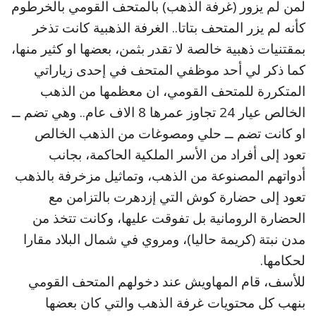
لمن لم يزور (غرفة الذهب) بالمتحف القومي بالخرطوم
كأنه لم يزر المتحف بتاتا.. الغرفة الذهبية كانت تذخر
بمقتنيات ذهبية خالصة لا تقدر بثمن، بعضها او كثير منها،
كما ذكر لي أحد موظفي المتحف في إحدى زياراتي
المتكررة للمتحف القومي، ان معظمها من الذهب
الخالص عيار 24 تجاوز عمرها 8 الاف عام.. وهي تضم ــ
او كانت تضم ــ حلي ومصوغات من الذهب الخالص
تعود إلى أفراد من الأسر الملكية الحاكمة، بجانب
أدواتهم المصنوعة من الذهب، وتماثيل مزخرفة بالذهب
تعود إلى حضارة كوش التي إزدهرت بالتزامن مع
الحضارة الرومانية بل تفوقت عليها، وكانت تتخذ من
مدن نبتة (كريمة حاليا)، ومروي في شمال البلاد مقارا
لحكامها.
للأسف، قام المهاويش عند دخولهم المتحف القومي
بنهب كل محتويات غرفة الذهب والتي كان بعضها