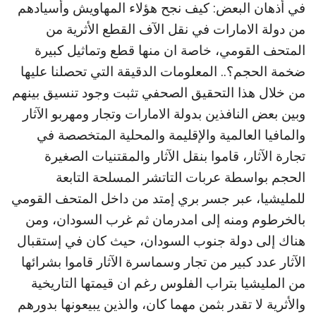
في أذهان البعض: كيف نجح هؤلاء المهاويش وأسيادهم
من دولة الامارات في نقل الآف القطع الأثرية من
المتحف القومي، خاصة ان منها قطع وتماثيل كبيرة
ضخمة الحجم؟.. المعلومات الدقيقة التي تحصلنا عليها
من خلال هذا التحقيق الصحفي تثبت وجود تنسيق بينهم
وبين بعض النافذين بدولة الامارات وتجار ومهربو الآثار
والمافيا العالمية والإقليمة والمحلية المتخصصة في
تجارة الآثار، قاموا بنقل الآثار والمقتنيات الصغيرة
الحجم بواسطة عربات التاتشر المسلحة التابعة
للمليشيا، عبر جسر بري إمتد من داخل المتحف القومي
بالخرطوم ومنه إلى امدرمان ثم غرب السودان، ومن
هناك إلى دولة جنوب السودان، حيث كان في إستقبال
الآثار عدد كبير من تجار وسماسرة الآثار قاموا بشرائها
من المليشيا بتراب الفلوس رغم ان قيمتها التاريخية
والأثرية لا تقدر بثمن مهما كان، والذين يبيعونها بدورهم