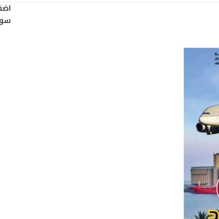
اضغ
سود