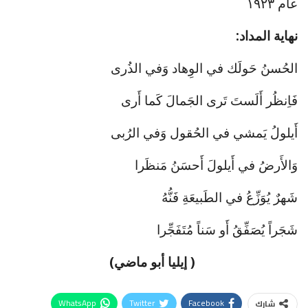
عام ١٩٢٣
نهاية المداد:
الحُسنُ حَولَك في الوِهاد وَفي الذُرى
فَاِنظُر أَلَستَ تَرى الجَمالَ كَما أَرى
أَيلولُ يَمشي في الحُقول وَفي الرُبى
وَالأَرضُ في أَيلولَ أَحسَنُ مَنظَرا
شَهرٌ يُوَزِّعُ في الطَبيعَةِ فَنُّهُ
شَجَراً يُصَفِّقُ أَو سَناً مُتَفَجِّرا
( إيليا أبو ماضي)
WhatsApp
Twitter
Facebook
شارك