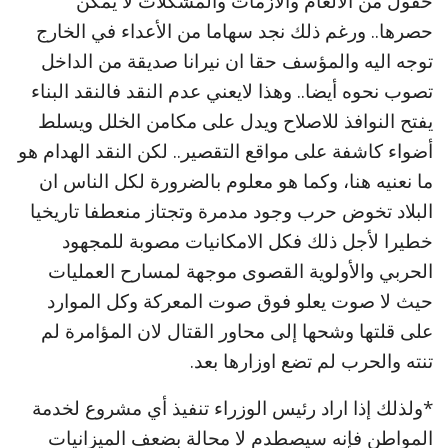
حقول من الألغام والأزمات والمشكلات لا يمكن
حصرها.. ورغم ذلك نجد سهاما من الأعداء في الخارج
توجه اليه والمؤسف حقا ان نيرانا صديقة من الداخل
تصوب نحوه أيضا.. وهذا لايعني عدم النقد فالنقد البناء
يفتح النوافذ للاصلاح ويدل على مكامن الخلل ويسلط
أضواء كاشفة على مواقع التقصير.. لكن النقد الهدام هو
ما نعنيه هنا، وكما هو معلوم بالضرورة لكل الناس ان
البلاد تخوض حرب وجود مدمرة وتجتاز منعطفا تاريخيا
خطيرا لأجل ذلك فكل الامكانيات مصوبة للمجهود
الحربي والأولوية القصوى موجهة لمسارح العمليات
حيث لا صوت يعلو فوق صوت المعركة وكل الموارد
على قلتها وشحها إلى محاور القتال لان المؤامرة لم
تنته والحرب لم تضع اوزارها بعد.
*ولذلك إذا اراد رئيس الوزراء تنفيذ أي مشروع لخدمة
المواطن فإنه سيصطدم لا محالة بضعف الميزانيات