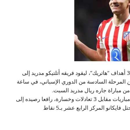
سجل المهاجم الأرجنتيني جوليان ألفاريز 3 أهداف “هاتريك”، ليقود فريقه أتلتيكو مدريد إلى
ر على ضيفه رايو فايكانو 3-2 ضمن المرحلة السادسة من الدوري الإسباني، في ساعة
ن مباراة جاره ريال مدريد السبت.
وحقّق “روخيبلانكوس” فوزه الثاني في 6 مباريات مقابل 3 تعادلات وخسارة، رافعا رصيده إلى