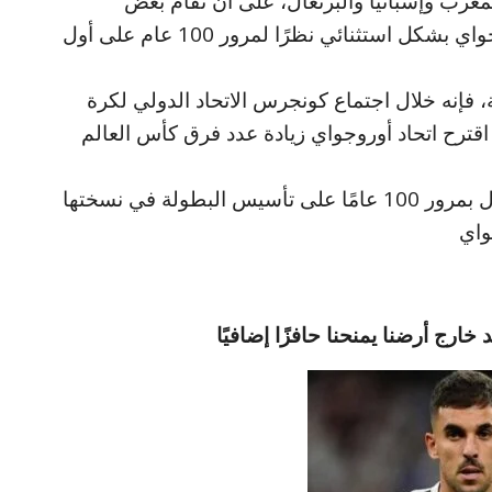
 أن يقام مونديال 2030 في المغرب وإسبانيا والبرتغال، على أن تقام بعض
المباريات في الأرجنتين وأوروجواي وباراجواي بشكل استثنائي نظرًا لمرور 100 عام على أول
 فإنه خلال اجتماع كونجرس الاتحاد الدولي لكرة
، اقترح اتحاد أوروجواي زيادة عدد فرق كأس العالم
وجاء اقتراح رئيس الاتحاد من أجل الاحتفال بمرور 100 عامًا على تأسيس البطولة في نسختها
ارج أرضنا يمنحنا حافزًا إضافيًا