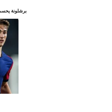
برشلونة يحسم