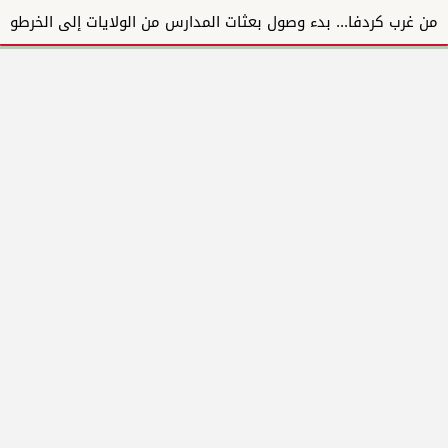
استمرار توزيع السلال الغذائية لـ7 آلاف أسرة نازحة من غرب كردفان بالأبيض