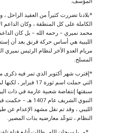
المؤسف.
*بلادنا تضررت كثيراً من العقيد الراحل ، 
الكاملة على كل المنطقة ، وكان الداعم ا
محمد نميري – رحمه الله – بل كان الداع
الليبية هي أساس حركة قرنق بعد أن إستع
مريام العدو الآخر لنظام الرئيس نميري ال
المسلح.
*إقترب شهر أكتوبر الذي تمر فيه ذكرى مقت
التي حملت اسم ثورة 17
النبوي الشريف عام 7
الليبي ، وقد تم نقل مشهد الإعدام عن طر
النظام ، تتوعّد معارضيه بذات المصير.
.. *و.. يا سبحان الله.. ظللت أتابع قناة تل