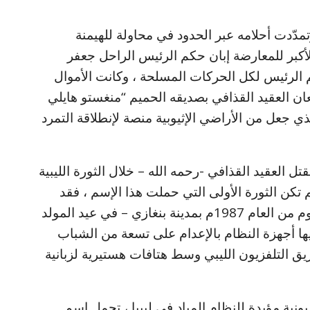
وتمدّدت أحلامه عبر الحدود في محاولة للهيمنة
لأكبر للمعارضة إبان حكم الرئيس الراحل جعفر
م الرئيس لكل الحركات المسلحة ، وكانت الأموال
ان العقيد القذافي بصديقه الحميم “منغستو هايلي
ذي جعل من الأراضي الإثيوبية منصة لإنطلاقة التمرد
ل العقيد القذافي -رحمه الله – خلال الثورة الليبية
 فبراير ، لكنها لم تكن الثورة الأولى التي حملت هذا الإسم ، فقد
سبقتها إنتفاضة شعبية عارمة في ذات اليوم من العام 1987م بمدينة بنغازي – في عيد المولد
140 هـ – حكمت فيها أجهزة النظام بالإعدام على تسعة من الشباب
يق التلفزيون الليبي وسط هتافات هستيرية لزبانية
فزيونية مؤيدة للنظام المباد في ليبيا ، تحمل إسم