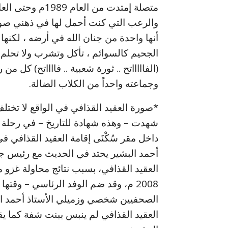
والرعب التي كنت أحمل لها في ذهني صورة
أنها واحدة من جنان الله في أرضه ، لكنه
الجحيم كالسوائم ، تأكل وتشرب ولا تحلم
(الفاااااتح .. ثورة شعبية .. فااااتح) كل م
وجماعته واحداً من الكلاب الضالة.
*صورة العقيد القذافي في الواقع لا تختل
شهدت – وهذه شهادة للتاريخ – في رحلة 
داخل مقر سُكْنَى إقامة العقيد القذافي 
أحمد البشير يحتد في الحديث مع رئيس جه
العقيد القذافي، بسبب نتائج محاولة غزو 
2008 م، وقد ضم الوفد الرئاسي – وقته
الصحفيين شخصي وزميلي الأستاذ أحمد الب
العقيد القذافي لم ينبس ببنت شفة كما يقو