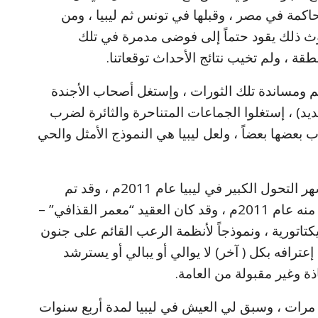
حاكمة في مصر ، وقبلها في تونس ثم ليبيا ، ومن
وث ذلك يقود حتماً إلى فوضى مدمرة في تلك
طقة ، ولم تخيب نتائج الأحداث توقعاتنا.
 ومساندة تلك الثورات ، وإستغل أصحاب الأجندة
ديد) ، إستغلوا الجماعات المتناحرة والثائرة لضرب
ب بعضها بعضاً ، ولعل ليبيا هي النموذج الأمثل والحي
*الآن نحن نقترب من شهر أكتوبر ، وهو شهر التحول الكبير في ليبيا عام 2011م ، وقد تم
إغتيال العقيد معمر القذافي في العشرين منه عام 2011م ، وقد كان العقيد “معمر القذافي” –
ديكتاتورية ، ونموذجاً لأنظمة الرعب القائم على جنون
 إعترافه بكل ( آخر) لا يوالي أو يبالي أو يسترشد
ة وغير مقبولة من العامة.
 مرات ، وسبق لي العيش في ليبيا لمدة أربع سنوات