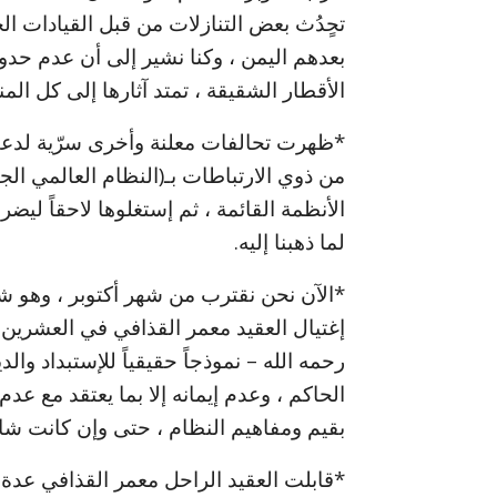
تحٍدُث بعض التنازلات من قبل القيادات ال
بعدهم اليمن ، وكنا نشير إلى أن عدم حد
الأقطار الشقيقة ، تمتد آثارها إلى كل المن
*ظهرت تحالفات معلنة وأخرى سرّية لدعم
من ذوي الارتباطات بـ(النظام العالمي الج
الأنظمة القائمة ، ثم إستغلوها لاحقاً ليضر
لما ذهبنا إليه.
رحمه الله – نموذجاً حقيقياً للإستبداد وال
الحاكم ، وعدم إيمانه إلا بما يعتقد مع عدم
بقيم ومفاهيم النظام ، حتى وإن كانت شاذ
*قابلت العقيد الراحل معمر القذافي عدة