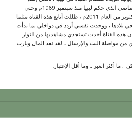
وشعار (الجماهيرية) وتعتبر صوتاً لأشباح الماضي الذي حكم ليبيا منذ سبتمبر 1969م وحتى
نهاية العقيد قتلاً على أيدي معارضيه في أكتوبر من العام 2011م ، ظللت أتابع هذه القناة مثلما
في بلادها ، ووجدت نفسي أردد في دواخلي بما بدأت
 أن هذه القناة أخذت تستجدي مشاهديها من الثوار
كن من مواصلة البث والإرسال .. لقد نفد المال وبارت
. ما أكثر العبر .. وما أقل الإعتبار.