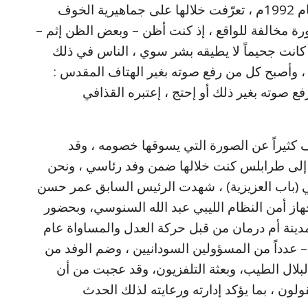
متصلة إمتدت من العام 1989م وحتى العام 1992م ، تعرّفت خلالها على جماهيرية الخوف
 مخالفة للواقع ، إذ كنت أظن – وبعض الظن إثم –
ا كانت جحيماً لا يطيقه بشر سوي ، الناس في ذلك
 ، وأصبح كل من رفع صوته بغير الهتاف المقدس :
ن رفع صوته بغير ذلك أو إحتج ، إعتبره القذافي
ف كثيراً عن الصورة التي يسوقها خصومه ، وقد
إلى طرابلس كنت خلالها ضمن وفد رئاسي ، ونحن
في (باب العزيزية) ، شهدت الرئيس السابق عمر حسن
از أمن النظام الليبي عبد الله السنوسي، وبحضور
مدينة أم درمان من قبل حركة العدل والمساواة عام
ا – عدداً من المسؤولين السودانيين ، وضم الوفد من
لال الطيب، وبعثة التلفزيون، وقد عجبت من أن
لون ، بما يؤكد إدارته ورعايته لذلك الحدث