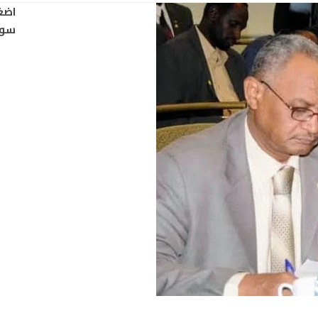
اضغ
سود