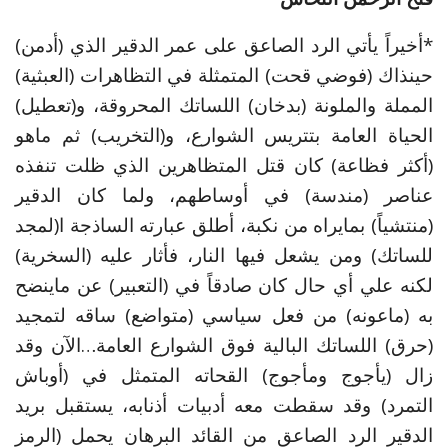
*أخيراً يأتي الرد الصاعق على عمر الدقير الذي (أدمن)
حينذاك (فوضي قحت) المتمثلة في التظاهرات (العبثية)
المملة والملونة (بدخان) اللساتك المحروقة، و(تعطيل)
الحياة العامة بتتريس الشوارع، و(التخريب) ثم ماهو
(أكثر فظاعة) كان قتل المتظاهرين الذي ظلت تنفذه
عناصر (مندسة) في أوساطهم، ولما كان الدقير
(منتشياً) بمايراه من نكبة، أطلق عبارته الساذجة ا(لمجد
للساتك) ومن يشعل فيها النار، فأثار عليه (السخرية)
لكنه علي أي حال كان صادقاً في (التعبير) عن ماينضح
به (ماعونه) من فعل سياسي (متواضع) ساقه لتمجيد
(حرق) اللساتك البالية فوق الشوارع العامة…الآن وقد
زال (يأجوج ومأجوج) القحاته المتمثل في (أوباش
التمرد) وقد سقطت معه أدبيات أذنابه، يستقبل بريد
الدقير الرد الصاعق من القائد البرهان يحمل (الرمز