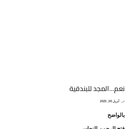
نعم…المجد للبندقية
في
أبريل 30, 2025
بالواضح
فتح الرحمن النحاس