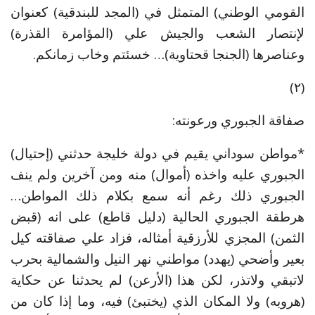
القومي الوطني) المتمثل في (المجد للبندقية) كعنوان
لإنتصار الشعب والجيش علي (المؤامرة القذرة)
وعناصرها (الجنجا قحتاوية)… خسئتم وخاب زمانكم.
(٢)
صفاقة الجبوري ورعونته:
*مواطن سوداني يقيم في دولة خليجة حدثني (إحتيال)
الجبوري عليه واخذه (أموال) منه ومن آخرين ولم ينف
الجبوري ذلك رغم أنه سمع بكلام ذلك المواطن…
هرطقة الجبوري الحالية (دليل قاطع) على انه (قبض
الثمن) المجزي للأرزقية أمثاله، فزاد علي صفاقته كيل
بعير وأضحي (يهدد) مواطني نهر النيل والشمالية بحرب
لاتبقي ولاتذر، لكن هذا (الأرعن) لم يحدثنا عن حكاية
(هروبه) ولا المكان الذي (يختبئ) فيه، وما إذا كان من