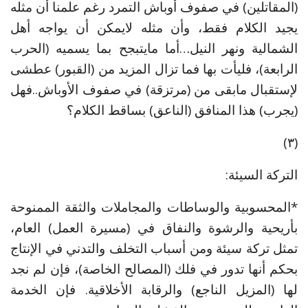
(المقاتلين) في صفوف أوباش التمرد رغم علمنا أن مثله
يجيد الكلام فقط، وأن مثله لايمكن أن يواجه أهل
الشمالية ونهر النيل…أما مايتبجح بما يسميه (الحرب
الرابعة)، فليأت بها فما تزال المزيد من (القبور) عطشى
لإستقبال مابقى من (مرتزقة) في صفوف الأوباش..فهل
(يجرب) هذا المنافق (الناعق) بساقط الكلام؟
(٣)
التركة السيئة:
*المحسوبية والوساطات والمجاملات والثقة الممنوحة
بأريحية والرشوة والنفاق في (مسيرة العمل) العام،
تمثل تركة سيئة ومن أسباب التخلف والتدني في الإنتاج
بحكم أنها تدور في فلك (المصالح الخاصة)، فإن لم نجد
لها (المزيل الناجع) والرقابة الأخلاقية. فإن الخدمة