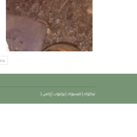
عرض 
تيكتوك
|
فيسبوك
|
يوتيوب
|
إكس
|