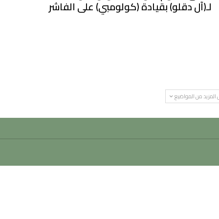
لـ(آل دقلو) بقيادة (كولومبي) على الفاشر
المزيد من المواضيع