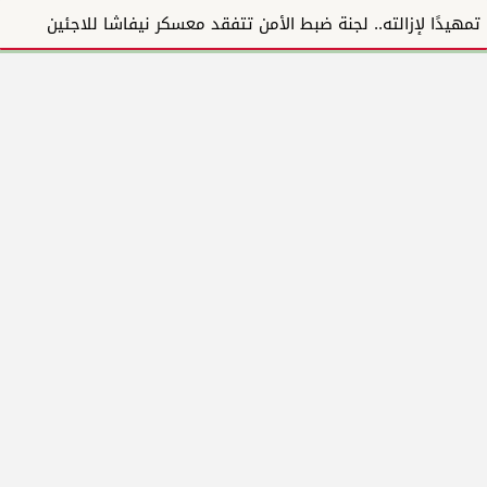
تمهيدًا لإزالته.. لجنة ضبط الأمن تتفقد معسكر نيفاشا للاجئين