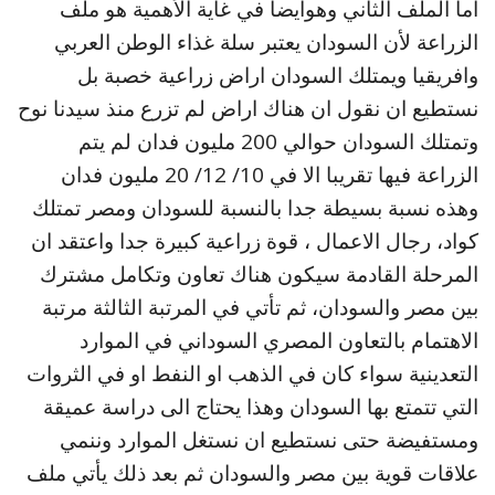
اما الملف الثاني وهوايضا في غاية الأهمية هو ملف
الزراعة لأن السودان يعتبر سلة غذاء الوطن العربي
وافريقيا ويمتلك السودان اراض زراعية خصبة بل
نستطيع ان نقول ان هناك اراض لم تزرع منذ سيدنا نوح
وتمتلك السودان حوالي 200 مليون فدان لم يتم
الزراعة فيها تقريبا الا في 10/ 12/ 20 مليون فدان
وهذه نسبة بسيطة جدا بالنسبة للسودان ومصر تمتلك
كواد، رجال الاعمال ، قوة زراعية كبيرة جدا واعتقد ان
المرحلة القادمة سيكون هناك تعاون وتكامل مشترك
بين مصر والسودان، ثم تأتي في المرتبة الثالثة مرتبة
الاهتمام بالتعاون المصري السوداني في الموارد
التعدينية سواء كان في الذهب او النفط او في الثروات
التي تتمتع بها السودان وهذا يحتاج الى دراسة عميقة
ومستفيضة حتى نستطيع ان نستغل الموارد وننمي
علاقات قوية بين مصر والسودان ثم بعد ذلك يأتي ملف