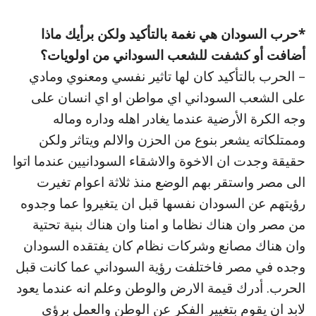
*حرب السودان هي نغمة بالتأكيد ولكن برأيك ماذا
أضافت أو كشفت للشعب السوداني من اولويات؟
– الحرب بالتأكيد كان لها تاثير نفسي ومعنوي ومادي
على الشعب السوداني اي مواطن او اي انسان على
وجه الكرة الأرضية عندما يغادر اهله وداره وماله
وممتلكاته يشعر بنوع من الحزن والالم ويتاثر ولكن
حقيقة وجدت ان الاخوة والاشقاء السودانيين عندما اتوا
الى مصر واستقر بهم الوضع منذ ثلاثة اعوام تغيرت
رؤيتهم عن السودان نفسها قبل ان يتغيروا عما وجدوه
من مصر وان هناك نظاما و امنا وان هناك بنية تحتية
وان هناك مصانع وشركات نظام كان يفتقده السودان
وجده في مصر فاختلفت رؤية السوداني عما كانت قبل
الحرب. أدرك قيمة الارض والوطن وعلم انه عندما يعود
لابد ان يقوم بتغيير الفكر عن الوطن والعمل برؤى