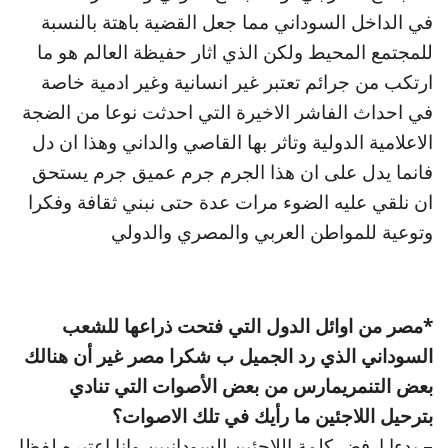
في الداخل السوداني مما جعل القضية باهتة بالنسبة
للمجتمع المحيط ولكن الذي اثار حفيظة العالم هو ما
ارتكب من جرائم تعتبر غير انسانية وغير ادمية خاصة
في احداث الفاشر الاخيرة التي احدثت نوعا من الضجة
الاعلامية الدولية وتاثر بها القاصي والداني وهذا ان دل
فانما يدل على ان هذا الجرم جرم عميق جرم يستحق
ان نلقي عليه الضوء مرات عدة حتى نبني ثقافة وفكرا
وتوعية للمواطن العربي والمصري والدولي
*مصر من اوائل الدول التي فتحت ذراعها للشعب
السوداني الذي رد الجميل ب شكرا مصر غير أن هنالك
بعض التنمريمارس من بعض الأصوات التي تنادي
بترحيل اللاجئين ما رأيك في تلك الاصوات؟
– بدءا ارفض كلمة اللاجئين السودانيين وانا اعتبره لفظا