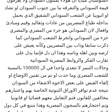
السوشيال ميديا ان هؤلاء يمثلون السودان ولا يعرفون
قيمة السوداني والتفرقه ما بين جنوب السودان او تشاد
او اثيوبيا عن الشعب السوداني الشقيق الذي يحمل
بداخله طباع المصريين من عادات وتقاليد وقيم ومبادئ
وافعال لان السوداني هو جزء من المصري والمصري
جزء من السوداني وانخرط الشعب السوداني كما
ذكرت سابقا وذاب بين المصريين وكأنه يعيش على
ارضه وبين اهله وناسه وهذا ان دل فإنما يدل على
تقارب الفكر والروابط المصرية السودانية
وحالات التنمر لا تتعدى واحدا في ال 100000 بالنسبة
للشعب المصري وما حدث او تم من تقنين الاوضاع او
إلقاء القبض على بعض الاخوة الاشقاء من السودان
نتيجة عدم توافر الاوراق الثبوتية الخاصة بهم واعتبارهم
مخالفين للقانون فتم التعامل معهم قضائيا او قانونيا
وتم احتجازهم بالسجون المصرية وهذا متبع في كل دول