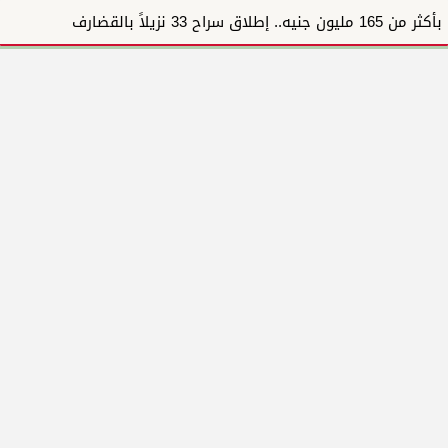
بأكثر من 165 مليون جنيه.. إطلاق سراح 33 نزيلاً بالقضارف