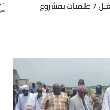
بعد توقف 5 سنوات.. تشغيل 7 طلمبات بمشروع
اضغ
سود