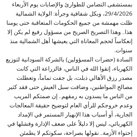
بمستشفى التضامن للطوارئ والإصابات يوم الأربعاء
29/4/2026، وبكل شفافية وجرأة: الولاية الشمالية
ظلت مهمشة من جميع الحكومات المتعاقبة حتى يومنا
هذا.. وهذا التصريح الصريح من مسؤول رفيع لم يكن إلا
إنعكاساً لحجم المعاناة التي يعيشها أهل الشمالية منذ
سنوات.
السادة (حضرات المسؤولين) بالشركة السودانية لتوزيع
الكهرباء، إتقوا الله في الناس، فالزراعة التي كانت
مصدر رزق الأهالي ذبلت، بل جفت تماماً، وتعطلت
مصالح المواطنين، وضاقت سبل العيش حتى فقد كثير
من الناس ما يسدون به رمقهم.. إن صمتكم المريب
وعدم خروجكم للرأي العام لتوضيح حقيقة المعالجات
الجارية، أو أسباب هذا الإنهيار المستمر في الإمداد
الكهربائي، ليس إلا دليلاً على ضعف الإدارة وفشلها في
إحتواء الأزمة.. نقولها بصراحة، سكوتكم لا يطمئن