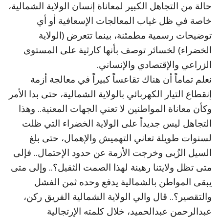
حالة من التجاهل الكبير لمعاناة إنسان الولاية الشمالية،
خاصة في ظل غياب المعالجات الإسعافية أو أي
توضيحات رسمية مطمئنة، بينما تتعرض (الولاية
الخضراء) لخسائر توصف بأنها كارثية على المستوى
الزراعي والإقتصادي والإنساني.
نعلم تماماً أن هناك تقاعساً كبيراً في معالجة أزمة
إنقطاع التيار الكهربائي بالولاية الشمالية، حتى بدا الأمر
وكأن معاناة المواطنين لا تعني الجهات المعنية.. وهذا
التجاهل ليس جديداً على الولاية الخضراء التي ظلت
لسنوات طويلة تعاني التهميش والإهمال، حتى بلغ
السيل الزُبى وخرجت الأزمة عن حدود الإحتمال.. فإلى
متى تظل ولايتنا رهينة لهذا الصمت الثقيل؟.. وإلى متى
يبقى المواطن بالشمالية يدفع وحده ثمن الفشل
والتقصير؟.. قال والي الولاية الشمالية الفريق ركن،
عبدالرحمن عبدالحميد، خلال كلمته الإرتجالية