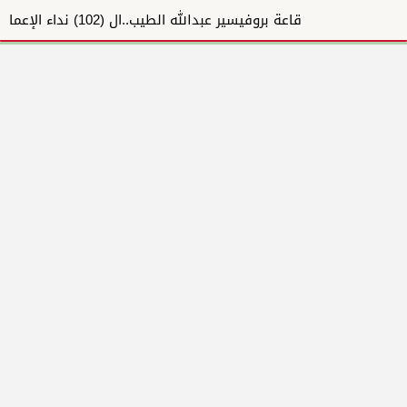
قاعة بروفيسير عبدالله الطيب..ال (102) نداء الإعمار