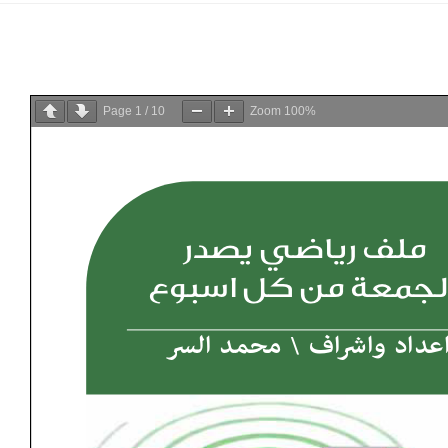
Page
1
/
10
Zoom
100%