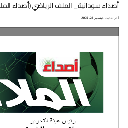
أصداء سودانية_ الملف الرياضي (أصداء الملاعب)–العدد 475 –ال
آخر تحديث
ديسمبر 25, 2025