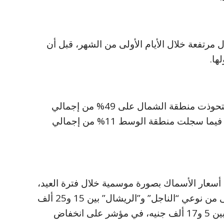
مرتفعة خلال الأيام الأولى من الشهر، قبل أن
ها.
وفيما يتعلق بالتوزيع الجغرافي للإنتاج، استحوذت منطقة الشمال على 49% من إجمالي
الإنزال، تلتها منطقة الجنوب بنسبة 40%، فيما سجلت منطقة الوسط 11% من إجمالي
ع أسعار الأسماك بصورة موسمية خلال فترة العيد،
حيث تراوحت أسعار أسماك الدرجة الأولى من نوعي “الناجل” و”الريشال” بين 15 و25 ألف
جنيه، بينما تراوحت أسعار الأنواع الأخرى بين 5 و17 ألف جنيه، في مؤشر على انخفاض