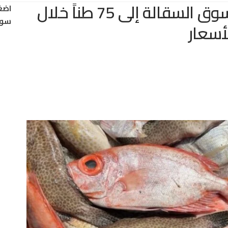
انخفاض إنزال الأسماك بسوق السقالة إلى 75 طناً خلال
اضغ
سود
لأسعار