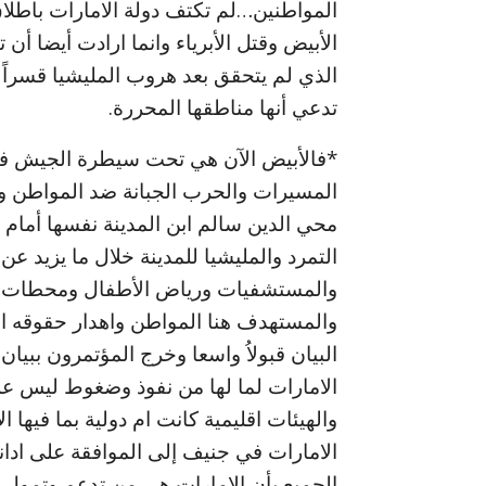
المواطنين…لم تكتف دولة الامارات باطلا
الأبيض وقتل الأبرياء وانما ارادت أيضا أ
الذي لم يتحقق بعد هروب المليشيا قسراً
تدعي أنها مناطقها المحررة.
*فالأبيض الآن هي تحت سيطرة الجيش في 
المسيرات والحرب الجبانة ضد المواطن وقد
محي الدين سالم ابن المدينة نفسها أما
التمرد والمليشيا للمدينة خلال ما يزيد ع
والمستشفيات ورياض الأطفال ومحطات الوق
والمستهدف هنا المواطن واهدار حقوقه ال
البيان قبولاُ واسعا وخرج المؤتمرون ببيان 
الامارات لما لها من نفوذ وضغوط ليس ع
والهيئات اقليمية كانت ام دولية بما فيها 
الامارات في جنيف إلى الموافقة على ادان
الجميع بأن الامارات هي من تدعم وتمول 