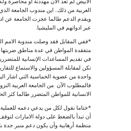
الأبيض لم تعد الآن مهددنة او محاصرة ولك
العربية من ذلك.. اين مندوب الجامعة الذي
ويقدم الدعم طالما عجزت الجامعة عن ادان
عبر ادواتهم في المليشيا.
*ففي المقابل فقد وصلت مندوبة الامم ال
متفقدة المواطن في عدة مناطق ضربتها 
في تقديم المساعدات الإنسانية للمتضررين ف
تكن لمقابلة المسؤولين والاستماع للتقارير
واحدة من عضوية الخماسية التي اشار اليها 
فالمطلوب الآن من الجامعة العربية النز
الانسانية للمواطن المتضرر طالما كثر ال
*ختاما نقول لكل من يدعي دعمه للعملية
أن تبدأ بالضغط على دولة الامارات لتوقف 
منظمة أرهابية وأن يكون دعم منبر جدة ب