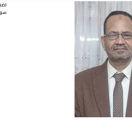
اضغ
سود