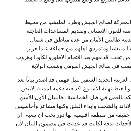
لمعركة لصالح الجيش وطرد المليشيا من محيط
اسة للعون الانساني وتقديم المساعدات العاجلة
مدينة طالبين الأمان من عدة مناطق في شمال
 المليشيا ومتمردي اهلهم من جماعة عبدالعزيز
ن تحت اقدامهم بعد اقتحام الاطورو لكاودا وهروب
 تصب في صالح الجيش القومي وشعب الولاية.
العربية الجديد السفير نبيل فهمي قد اصدر بياناً بعد
الغيط نهاية الأسبوع اكد فيه دعمه لمدينة الأبيض
 بالعمل في ظل الخماسية…فالبيان الأول للأمين
الادانة والشجب وابداء القلق وكلها مشاعر وأحاسيس
يقة من منظمة اقليمية لها دور يجب ان تلعبه.. ان
بع الأحداث بدقة لكانت قد عدلت في مضمون البيان لأن