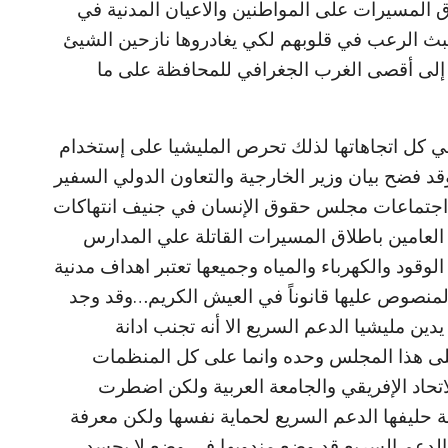
ق المسيرات على المواطنين والاعيان المدنية في
ن تبث الرعب في قلوبهم لكي يغادروها نازحين الشيئ
 إلى أقصى الغرب الجغرافي للمحافظة على ما
كل اتجاهاتها لذلك تحرص المليشيا على إستخدام
 فضح بيان وزير الخارجية والتعاون الدولي السفير
م اجتماعات مجلس حقوق الإنسان في جنيف انتهاكات
ن العامين باطلاق المسيرات القاتلة علي المدارس
ود والكهرباء والمياه وجميعها تعتبر اهداف مدنية
منصوص عليها قانوناً في العيش الكريم…وقد وجد
يدين مليشيا الدعم السريع الا أنه تجنب ادانة
لى هذا المجلس وحده وانما على كل المنظمات
الاتحاد الإفريقي والجامعة العربية ولكن اضطرت
ة حليفها الدعم السريع لحماية نفسها ولكن معرفة
الدعم السريع قد وضع مندوبها في وضع لا يحسد