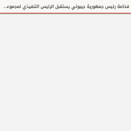
فخامة رئيس جمهورية جيبوتي يستقبل الرئيس التنفيذي لمجموعة المبارك للإنشاءات والتطوير العقاري ويؤكد دع...