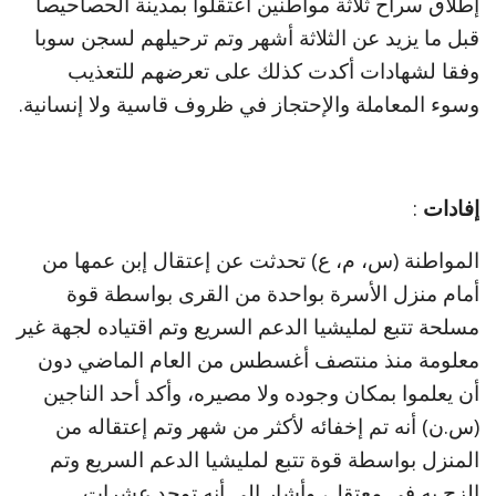
إطلاق سراح ثلاثة مواطنين أعتقلوا بمدينة الحصاحيصا
قبل ما يزيد عن الثلاثة أشهر وتم ترحيلهم لسجن سوبا
وفقا لشهادات أكدت كذلك على تعرضهم للتعذيب
وسوء المعاملة والإحتجاز في ظروف قاسية ولا إنسانية.
إفادات
:
المواطنة (س، م، ع) تحدثت عن إعتقال إبن عمها من
أمام منزل الأسرة بواحدة من القرى بواسطة قوة
مسلحة تتبع لمليشيا الدعم السريع وتم اقتياده لجهة غير
معلومة منذ منتصف أغسطس من العام الماضي دون
أن يعلموا بمكان وجوده ولا مصيره، وأكد أحد الناجين
(س.ن) أنه تم إخفائه لأكثر من شهر وتم إعتقاله من
المنزل بواسطة قوة تتبع لمليشيا الدعم السريع وتم
الزج به في معتقل، وأشار إلى أنه توجد عشرات