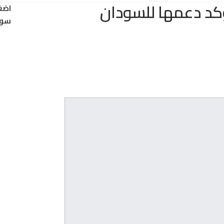
تؤكد دعمها للسودان
اضغ
سود