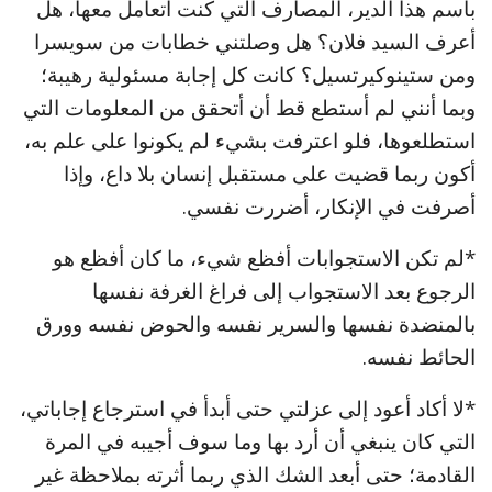
باسم هذا الدير، المصارف التي كنت أتعامل معها، هل
أعرف السيد فلان؟ هل وصلتني خطابات من سويسرا
ومن ستينوكيرتسيل؟ كانت كل إجابة مسئولية رهيبة؛
وبما أنني لم أستطع قط أن أتحقق من المعلومات التي
استطلعوها، فلو اعترفت بشيء لم يكونوا على علم به،
أكون ربما قضيت على مستقبل إنسان بلا داع، وإذا
أصرفت في الإنكار، أضررت نفسي.
*لم تكن الاستجوابات أفظع شيء، ما كان أفظع هو
الرجوع بعد الاستجواب إلى فراغ الغرفة نفسها
بالمنضدة نفسها والسرير نفسه والحوض نفسه وورق
الحائط نفسه.
*لا أكاد أعود إلى عزلتي حتى أبدأ في استرجاع إجاباتي،
التي كان ينبغي أن أرد بها وما سوف أجيبه في المرة
القادمة؛ حتى أبعد الشك الذي ربما أثرته بملاحظة غير