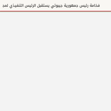
فخامة رئيس جمهورية جيبوتي يستقبل الرئيس التنفيذي لمجموعة المبارك للإنشاءات والتطوير العقاري ويؤكد دع...