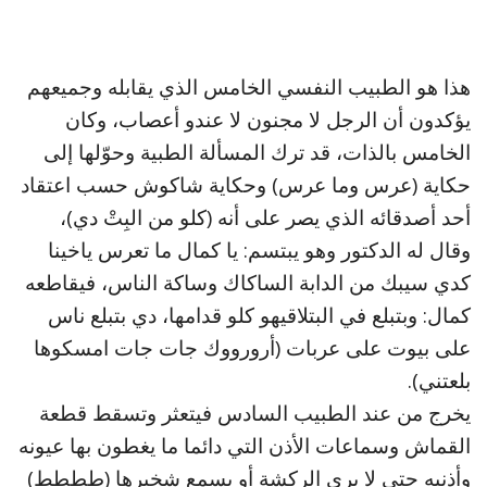
هذا هو الطبيب النفسي الخامس الذي يقابله وجميعهم
يؤكدون أن الرجل لا مجنون لا عندو أعصاب، وكان
الخامس بالذات، قد ترك المسألة الطبية وحوّلها إلى
حكاية (عرس وما عرس) وحكاية شاكوش حسب اعتقاد
أحد أصدقائه الذي يصر على أنه (كلو من البِتْ دي)،
وقال له الدكتور وهو يبتسم: يا كمال ما تعرس ياخينا
كدي سيبك من الدابة الساكاك وساكة الناس، فيقاطعه
كمال: وبتبلع في البتلاقيهو كلو قدامها، دي بتبلع ناس
على بيوت على عربات (أرورووك جات جات امسكوها
بلعتني).
يخرج من عند الطبيب السادس فيتعثر وتسقط قطعة
القماش وسماعات الأذن التي دائما ما يغطون بها عيونه
وأذنيه حتى لا يرى الركشة أو يسمع شخيرها (طططط)