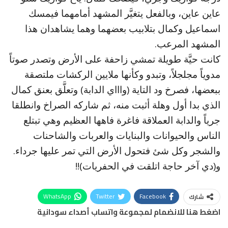
عاين عاين، وبالفعل يتغيَّر المشهد أمامهما فيمسك
اسماعيل وكمال بتلابيب بعضهما وهما يشاهدان هذا
المشهد المرعب.
كانت حيَّة طويلة تمشي زاحفة على الأرض وتصدر صوتاً
مدوياً مجلجلاً، وتبدو وكأنها ملايين الركشات ملتصقة
ببعضها، فصرخ ود التاية (واااي الدابة) وتعلَّق بعنق كمال
الذي بدا أول وهلة أثبت منه، ثم شاركه الصراخ وانطلقا
جرياً والدابة العملاقة فاغرة فاهها العظيم وهي تبتلع
الناس والحيوانات والبنايات والعربات والشاحنات
والشجر وكل شئ فتحول الأرض التي تمر عليها جرداء.
و(دي آخر حاجة اتلقت في الحفريات)!!
WhatsApp
Twitter
Facebook
شارك
اضغط هنا للانضمام لمجموعة واتساب أصداء سودانية