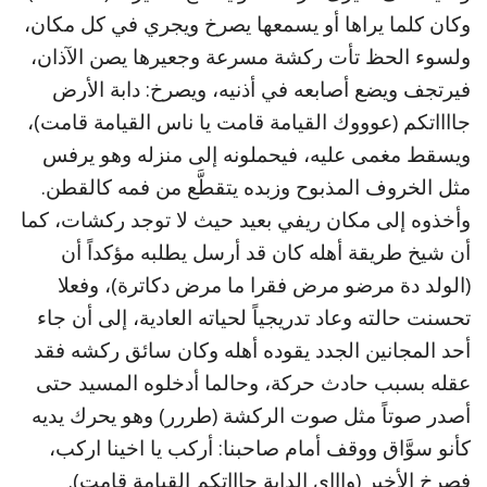
وكان كلما يراها أو يسمعها يصرخ ويجري في كل مكان،
ولسوء الحظ تأت ركشة مسرعة وجعيرها يصن الآذان،
فيرتجف ويضع أصابعه في أذنيه، ويصرخ: دابة الأرض
جااااتكم (عوووك القيامة قامت يا ناس القيامة قامت)،
ويسقط مغمى عليه، فيحملونه إلى منزله وهو يرفس
مثل الخروف المذبوح وزبده يتقطَّع من فمه كالقطن.
وأخذوه إلى مكان ريفي بعيد حيث لا توجد ركشات، كما
أن شيخ طريقة أهله كان قد أرسل يطلبه مؤكداً أن
(الولد دة مرضو مرض فقرا ما مرض دكاترة)، وفعلا
تحسنت حالته وعاد تدريجياً لحياته العادية، إلى أن جاء
أحد المجانين الجدد يقوده أهله وكان سائق ركشه فقد
عقله بسبب حادث حركة، وحالما أدخلوه المسيد حتى
أصدر صوتاً مثل صوت الركشة (طررر) وهو يحرك يديه
كأنو سوَّاق ووقف أمام صاحبنا: أركب يا اخينا اركب،
فصرخ الأخير (واااي الدابة جاااتكم القيامة قامت).