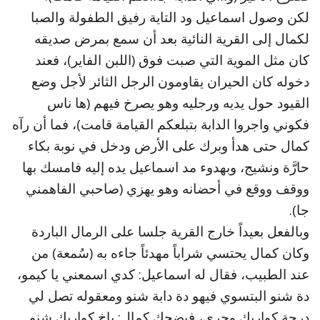
لكن وصول اسماعيل ود التاية رفيق الطفولة والصبا
لكمال إلى القرية النائية بعد أن سمع بمرض صديقه
كان مثل الموية التي صبت فوق (اللبن الفاير)، فعند
دخوله كان الحيران يقاومون الرجل الثائر لأجل وضع
القيود حول يديه ورجليه وهو يصرخ فيهم (ها ناس
فكوني واجروا الدابة بتبلعكم القيامة قامت)، فما أن رآه
كمال حتى هدأ وبرك على الأرض ودخل في نوبة بكاء
حارَّة ونشيج، وبهدوء مد اسماعيل يده إليه فامسك بها
ووقف ووقع في أحضانه وهو يهزي (صاحبي الفاهمني
جا).
وبالفعل بعيداً خارج القرية جلسا على الرمال الباردة
وكان كمال يحتسي شراباً مهدئاً جاءه به (سُمعة) من
عند الطبيب، فقال له اسماعيل: كدي اسمعني يا كيمو،
دة شنو البتسوي فيهو دة دابة شنو ومعقوله تصل لي
درجة كواريك وجري، فيضحك كمال: ياخ كواريك شنو