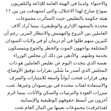
والاحتواء. ولدينا في الهيئة العامة للإذاعة والتلفزيون
نموذج صارخ لهذا الاختلال، والتي استهدفت من بين 11
هيئة حكومة بالتقليص..حيث (استأثرت مجموعات
محددة بالمشهد الإداري والوظيفي)، بينما تُرك آلاف
العاملين بين النزوح والتهميش والانتظار المرير، رغم أن
كثيرين منهم ظلوا في أم درمان أو في ولايات السودان
المختلفة يواجهون الموت والخطر والجوع ويتمسكون
بخدمة وطنهم.. والأدهى من ذلك أن مجلس الوزراء
نفسه الذي يتحدث اليوم عن تقليص العاملين هو ذات
المجلس الذي أصدر ما سُمِّي بقرارات توفيق الأوضاع،
وهي قرارات فتحت أبواباً واسعة للامتيازات والصرف
والاستفادة لفئات محددة في بورتسودان وغيرها، تحت
مبررات العودة والترتيبات والسكن والأثاث، بينما حُرم
آخرون من أبسط حقوقهم الوظيفية والإنسانية.
لقد(غرفت) مجموعات بعينها من المال العام تحت