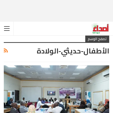
تصفح الوسم
الأطفال-حديثي-الولادة