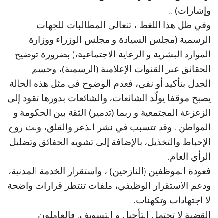
وإشارات) ..
وفي ظل هذا اللغط ، تتعالى المطالبات للجهات
الرسمية (مجلس السيادة و مجلس الوزراء ووزارة
الموارد البشرية و الرعاية الاجتماعية،) بضرورة توضيح
الحقائق عبر القنوات الإعلامية (الرسمية)، وحسم
الجدل بتأكيد أو نفي، فعدم الوضوح فى مثل هذه الحالة
يصبح موقفا يولّد الشائعات، والشائعات بدورها تقود إلى
الزعزعة المجتمعية و ربما (تدمير) الثقة بين الحكومة و
المواطن . وقد تتسبب في نشر الذعر والقلق، وبث روح
الإحباط والتخذيل، بالإضافة إلى تشويه الحقائق وتضليل
الرأي العام.
فعودة الموظفين (النازحين) ، واستقرار الخدمة المدنية،
ودعم الاستقرار الوظيفي، ملفات تنتظر قرارات واضحة
لا اجتهادات وتكهنات.
القضية لا تحتمل التأجيل و التسويف. فالعاملون