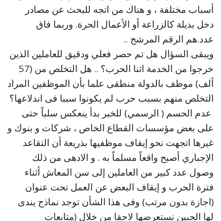
أسباب مختلفة ، و هناك من اتجه للبحث عن مصادر
دخل بديلة كالزراعة أو الأعمال الحرة. وربما فاق
عدد.هم الرقم المرشح ..
ويبقى السؤال هل تم حصر فعلي ودقيق للعاملين الذين
خرجوا من الخدمة اثنا الحرب؟ .. هل التخلص من (57
ألف) موظف بالدولة منطقى علما بأن الموظفين المراد
التخلص منهم بسبب حرب لم يكونوا سببا فى اندلاعها؟
عدم الحسم ( الرسمي) للخبر بدأ ينعكس سلباً حتى
على بعض مؤسسات القطاع الخاص ، شركات و بنوك و
غيرها اتجهت نحو إيقاف موظفيها بذريعة أن التقاعد
الإجباري أصبح واقعاً مسلماً به . و الادهى من ذلك
وصول عدد كبير من العاملين إلى سن المعاش أثناء
فترة الحرب و إيقاف البعض عن العمل تحت عنوان
(اجازة بدون مرتب) وفى هذا الشأن توجد نماذج يندى
لها الجبين نستعرضها لاحقا من خلال (متابعات